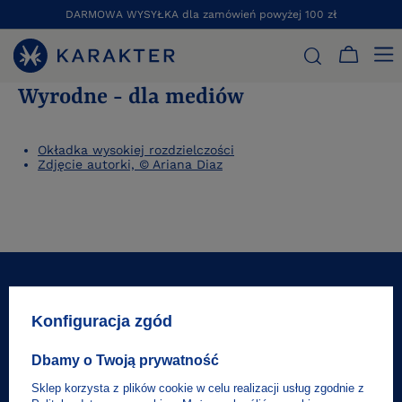
DARMOWA WYSYŁKA dla zamówień powyżej 100 zł
STRONA GŁÓWNA
WYRODNE - DLA MEDIÓW
Wyrodne - dla mediów
Okładka wysokiej rozdzielczości
Zdjęcie autorki, © Ariana Diaz
10% na pierwsze zakupy
Konfiguracja zgód
Natychmiast dowiaduj się o promocjach i
Dbamy o Twoją prywatność
wydarzeniach!
Sklep korzysta z plików cookie w celu realizacji usług zgodnie z