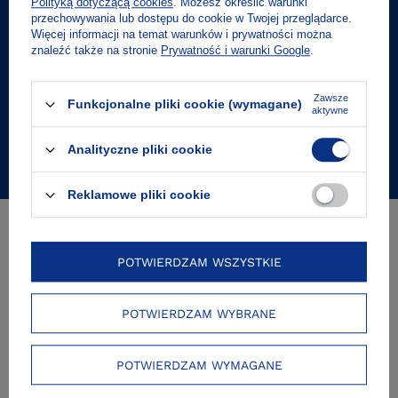
Polityką dotyczącą cookies
. Możesz określić warunki
Podaj swój adres e-mail
przechowywania lub dostępu do cookie w Twojej przeglądarce.
Więcej informacji na temat warunków i prywatności można
znaleźć także na stronie
Prywatność i warunki Google
.
Zgoda na przetwarzanie danych osobowych
Zawsze
Funkcjonalne pliki cookie (wymagane)
aktywne
ZAPISZ SIĘ
Analityczne pliki cookie
Reklamowe pliki cookie
POTWIERDZAM WSZYSTKIE
Wydawnictwo
Karakter jest
członkiem Polskiej
POTWIERDZAM WYBRANE
Izby Ksiązki:
POTWIERDZAM WYMAGANE
Znajdź nas na: