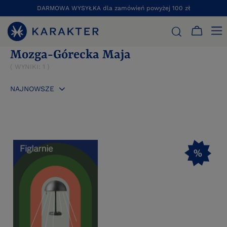
DARMOWA WYSYŁKA dla zamówień powyżej 100 zł
STRONA GŁÓWNA
MOZGA-GÓRECKA MAJA
Mozga-Górecka Maja
( WYNIKI:
1
)
NAJNOWSZE