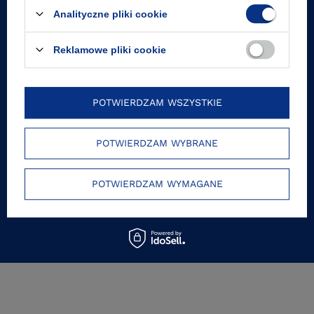
Analityczne pliki cookie
10% na pierwsze zakupy
Reklamowe pliki cookie
Natychmiast dowiaduj się o promocjach i
wydarzeniach!
POTWIERDZAM WSZYSTKIE
Podaj swój adres e-mail
POTWIERDZAM WYBRANE
Zgoda na przetwarzanie danych osobowych
POTWIERDZAM WYMAGANE
ZAPISZ SIĘ