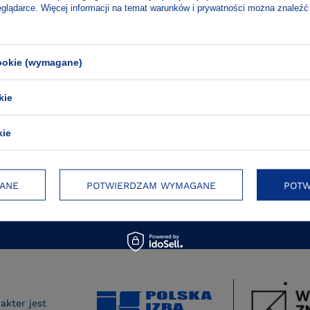
eglądarce. Więcej informacji na temat warunków i prywatności można znaleźć
e zakupy
cookie (wymagane)
romocjach i wydarzeniach!
kie
ZAPIS
kie
nych osobowych
ANE
POTWIERDZAM WYMAGANE
POTW
kter jest