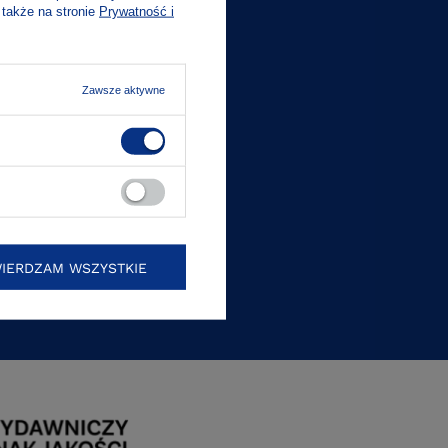
 także na stronie
Prywatność i
Zawsze aktywne
Z SIĘ
IERDZAM WSZYSTKIE