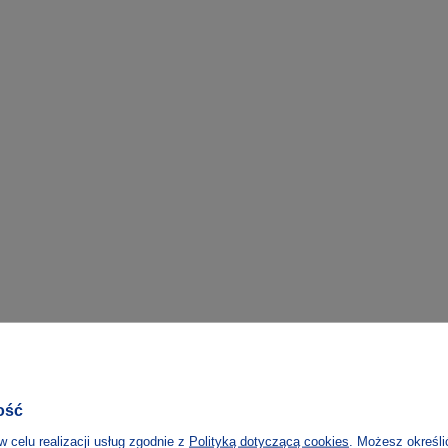
ość
w celu realizacji usług zgodnie z
Polityką dotyczącą cookies
. Możesz określi