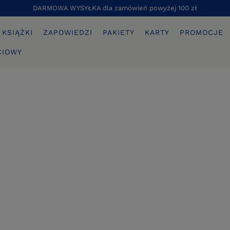
DARMOWA WYSYŁKA dla zamówień powyżej 100 zł
KSIĄŻKI
ZAPOWIEDZI
PAKIETY
KARTY
PROMOCJE
CIOWY