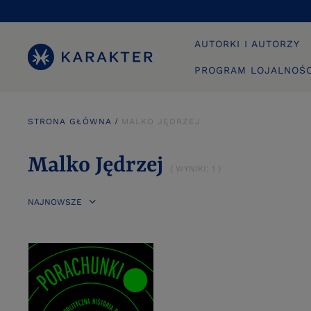
AUTORKI I AUTORZY
PROGRAM LOJALNOŚ
STRONA GŁÓWNA
MALKO JĘDRZEJ
Malko Jędrzej
( WYNIKI:
1
)
NAJNOWSZE