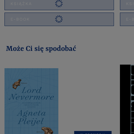
KSIĄŻKA
KS
E-BOOK
E-
Może Ci się spodobać