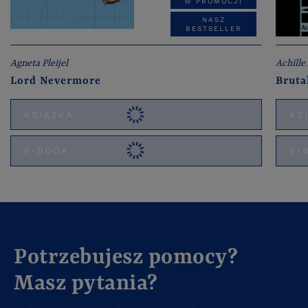
W PROMOCJI
NASZ
BESTSELLER
Agneta Pleijel
Achill
Lord Nevermore
Bruta
KSIĄŻKA
KS
E-BOOK
E-
Potrzebujesz pomocy?
Masz pytania?