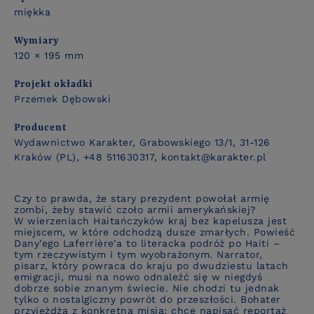
miękka
Wymiary
120 × 195 mm
Projekt okładki
Przemek Dębowski
Producent
Wydawnictwo Karakter, Grabowskiego 13/1, 31-126
Kraków (PL), +48 511630317, kontakt@karakter.pl
Czy to prawda, że stary prezydent powołał armię
zombi, żeby stawić czoło armii amerykańskiej
?
W wierzeniach Haitańczyków kraj bez kapelusza jest
miejscem, w które odchodzą dusze zmarłych. Powieść
Dany’ego Laferrière’a to literacka podróż po Haiti –
tym rzeczywistym i tym wyobrażonym. Narrator,
pisarz, który powraca do kraju po dwudziestu latach
emigracji, musi na nowo odnaleźć się w niegdyś
dobrze sobie znanym świecie. Nie chodzi tu jednak
tylko o nostalgiczny powrót do przeszłości. Bohater
przyjeżdża z konkretną misją: chce napisać reportaż