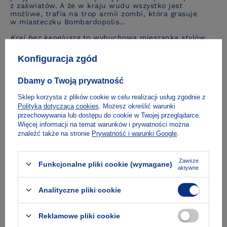
z zaświatów. A że w kraju wudu wszystko jest
możliwe, trafia na trop armii zombi, która grasuje
w miasteczku Bombardopolis…
Kraj bez kapelusza
to wybuchowa mieszanka stylów
i gatunków: literackiego reportażu, autobiografii,
powieści satyrycznej i mitu
. Nuty nostalgii przeplatają
Konfiguracja zgód
się tu z ironią i pastiszem, a pozornie lekka forma
skrywa poważne polityczne i metafizyczne wątki.
Laferrière ma własny, rozpoznawalny ton, który czyni
Dbamy o Twoją prywatność
zeń jednego z najważniejszych współczesnych pisarzy
haitańskich.
Sklep korzysta z plików cookie w celu realizacji usług zgodnie z
Polityką dotyczącą cookies
. Możesz określić warunki
przechowywania lub dostępu do cookie w Twojej przeglądarce.
O autorze
Więcej informacji na temat warunków i prywatności można
znaleźć także na stronie
Prywatność i warunki Google
.
Zawsze
Dostawa i płatność
Funkcjonalne pliki cookie (wymagane)
aktywne
Analityczne pliki cookie
Reklamowe pliki cookie