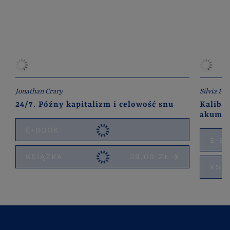
Jonathan Crary
Silvia Fed
24/7. Późny kapitalizm i celowość snu
Kaliban
akumul
E-BOOK
E-B
KSIĄŻKA
39,00 ZŁ
KSI