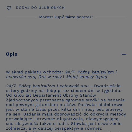
DODAJ DO ULUBIONYCH
Możesz kupić także poprzez:
Opis
W skład pakietu wchodzą:
24/7. Późny kapitalizm i
celowość snu
,
Gra w rasy
i
Mniej znaczy lepiej
24/7. Późny kapitalizm i celowość snu
- Dwadzieścia
cztery godziny na dobę przez siedem dni w tygodniu.
Od kilku lat Departament Obrony Stanów
Zjednoczonych przeznacza ogromne środki na badania
nad pewnym gatunkiem ptaków. Pasówka białobrewa
jest w stanie latać przez kilka dni i nocy bez przerwy
na sen. Badania mają doprowadzić do odkrycia metody
pozwalającej utrzymać długotrwałą, niewymagającą
snu aktywność także u ludzi. Stawką jest stworzenie
żołnierza, a w dalszej perspektywie również