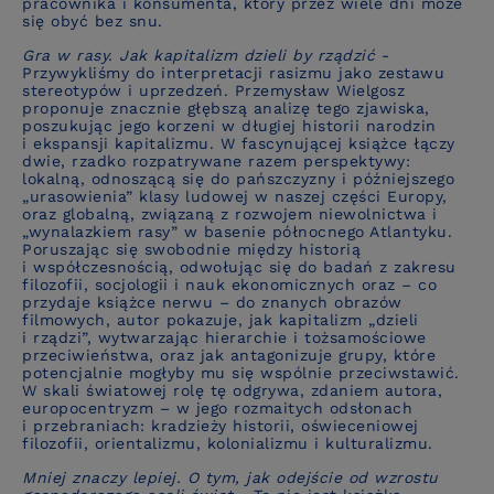
pracownika i konsumenta, który przez wiele dni może
się obyć bez snu.
Gra w rasy. Jak kapitalizm dzieli by rządzić
-
Przywykliśmy do interpretacji rasizmu jako zestawu
stereotypów i uprzedzeń. Przemysław Wielgosz
proponuje znacznie głębszą analizę tego zjawiska,
poszukując jego korzeni w długiej historii narodzin
i ekspansji kapitalizmu.
W fascynującej książce łączy
dwie, rzadko rozpatrywane razem perspektywy:
lokalną, odnoszącą się do pańszczyzny i późniejszego
„urasowienia” klasy ludowej w naszej części Europy,
oraz globalną, związaną z rozwojem niewolnictwa i
„wynalazkiem rasy” w basenie północnego Atlantyku.
Poruszając się swobodnie między historią
i współczesnością, odwołując się do badań z zakresu
filozofii, socjologii i nauk ekonomicznych oraz – co
przydaje książce nerwu – do znanych obrazów
filmowych, autor pokazuje, jak kapitalizm „dzieli
i rządzi”, wytwarzając hierarchie i tożsamościowe
przeciwieństwa, oraz jak antagonizuje grupy, które
potencjalnie mogłyby mu się wspólnie przeciwstawić.
W skali światowej rolę tę odgrywa, zdaniem autora,
europocentryzm – w jego rozmaitych odsłonach
i przebraniach: kradzieży historii, oświeceniowej
filozofii, orientalizmu, kolonializmu i kulturalizmu.
Mniej znaczy lepiej. O tym, jak odejście od wzrostu