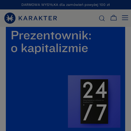
DARMOWA WYSYŁKA dla zamówień powyżej 100 zł
STRONA GŁÓWNA
PAKIETY
PREZENTOWNIK: O KAPITALIZMI