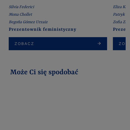
Silvia Federici
Eliza Kąc
Mona Chollet
Patryk Pu
Begoña Gómez Urzaiz
Zofia Zal
Prezentownik feministyczny
Prezen
ZOBACZ
ZOB
Może Ci się spodobać