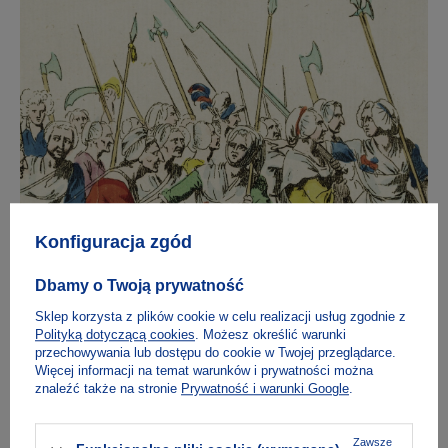
Konfiguracja zgód
Dbamy o Twoją prywatność
Oświecenie, czyli tu i teraz
Sklep korzysta z plików cookie w celu realizacji usług zgodnie z
49,00 zł
Polityką dotyczącą cookies
. Możesz określić warunki
Format:
przechowywania lub dostępu do cookie w Twojej przeglądarce.
książka
Więcej informacji na temat warunków i prywatności można
znaleźć także na stronie
Prywatność i warunki Google
.
Tarłowska 12
Dostępny
Zawsze