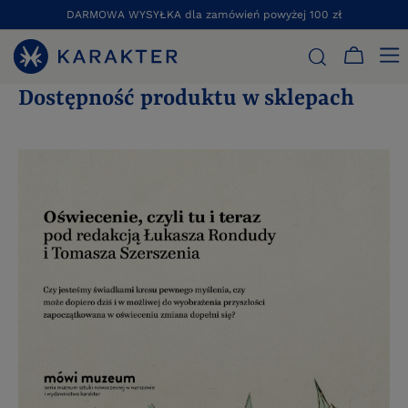
DARMOWA WYSYŁKA dla zamówień powyżej 100 zł
STRONA GŁÓWNA
DOSTĘPNOŚĆ PRODUKTU W SKLEPACH
Dostępność produktu w sklepach