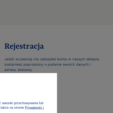
Rejestracja
Jeżeli wcześniej nie założyłeś konta w naszym sklepie,
zostaniesz poproszony o podanie swoich danych i
adresu dostawy.
ZAŁÓŻ NOWE KONTO
ć warunki przechowywania lub
 także na stronie
Prywatność i