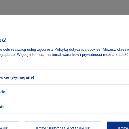
ość
w celu realizacji usług zgodnie z
Polityką dotyczącą cookies
. Możesz określi
eglądarce. Więcej informacji na temat warunków i prywatności można znaleźć
cookie (wymagane)
kie
kie
e zakupy
ANE
POTWIERDZAM WYMAGANE
POTW