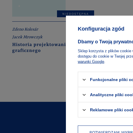
NIEDOSTĘPNA
Konfiguracja zgód
Zdeno Kolesár
Jacek Mrowczyk
Dbamy o Twoją prywatn
Historia projektowania
graficznego
Sklep korzysta z plików cookie 
dostępu do cookie w Twojej prz
warunki Google
.
Funkcjonalne pliki 
Analityczne pliki coo
Reklamowe pliki coo
10% na pierwsz
POTWIERDZAM WYBR