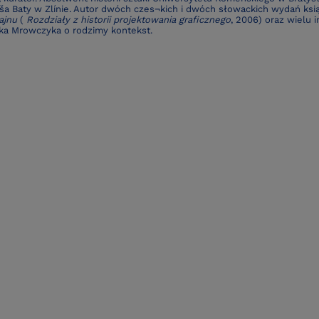
ša Baty w Zlínie. Autor dwóch czes¬kich i dwóch słowackich wydań ksi
ajnu
(
Rozdziały z historii projektowania graficznego
, 2006) oraz wielu 
ka Mrowczyka o rodzimy kontekst.