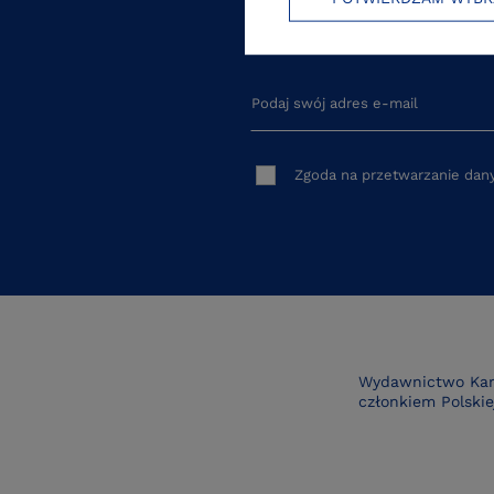
Natychmiast dowiaduj się o p
Podaj swój adres e-mail
Zgoda na przetwarzanie da
Wydawnictwo Kara
członkiem Polskiej