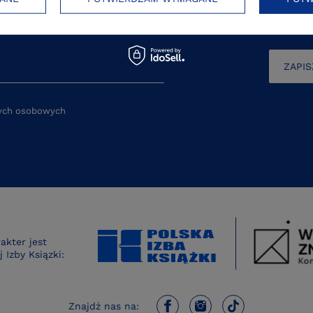
romocjach i wydarzeniach!
ZAPIS
nych osobowych
kter jest
 Izby Ksiązki:
Znajdź nas na: