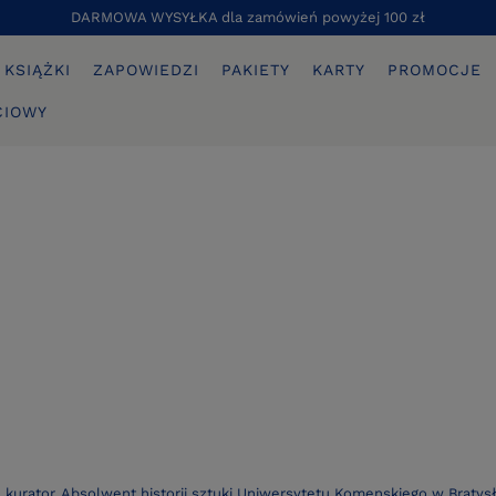
DARMOWA WYSYŁKA dla zamówień powyżej 100 zł
KSIĄŻKI
ZAPOWIEDZI
PAKIETY
KARTY
PROMOCJE
CIOWY
g, kurator. Absolwent historii sztuki Uniwersytetu Komenskiego w Braty