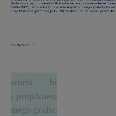
škola výtvarných umení) w Bratysławie oraz Uniwersytecie Tomá
1998–2009), słowackiego wydania
Kapitoly z dejín grafického diz
projektowania graficznego
(2018) zostało uzupełnione przez Jac
NAJNOWSZE