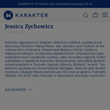
DARMOWA WYSYŁKA dla zamówień powyżej 100 zł
STRONA GŁÓWNA
JESSICA ZYCHOWICZ
Jessica Zychowicz
( WYNIKI:
2
)
Autorka nagradzanych książek i tekstów, ostatnio wydała pracę
zbiorową
Freedom Taking Place: War, Women, and Culture at the
Intersection of Ukraine, Poland and Belarus
(2023). Działa w
międzynarodowym środowisku akademickim i artystycznym jako
wykładowczyni i kuratorka wystaw. Jako laureatka nagrody Fulbrigh
wykładała w Akademii Kijowsko-Mohylańskiej, była także gościnnie 
uniwersytetach w Toronto, Uppsali, Alberta, Gotland i innych. Tytuł
doktora uzyskała na Uniwersytecie Michigan. Obecnie jest dyrektork
Instytutu Edukacji Międzynarodowej (IIE) oraz programu Fulbright
Ukraina. Od 2022 roku mieszka w Warszawie (www.jes-zychowicz.c
NAJNOWSZE