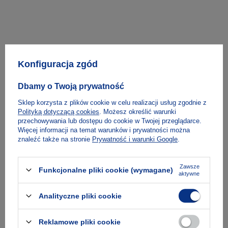
Konfiguracja zgód
Dbamy o Twoją prywatność
Sklep korzysta z plików cookie w celu realizacji usług zgodnie z
Polityką dotyczącą cookies
. Możesz określić warunki
przechowywania lub dostępu do cookie w Twojej przeglądarce.
Więcej informacji na temat warunków i prywatności można
znaleźć także na stronie
Prywatność i warunki Google
.
Zawsze
Funkcjonalne pliki cookie (wymagane)
aktywne
Analityczne pliki cookie
Jessica Zychowicz
Reklamowe pliki cookie
Sztuka, feminizm i rewolucje w Ukrainie XXI