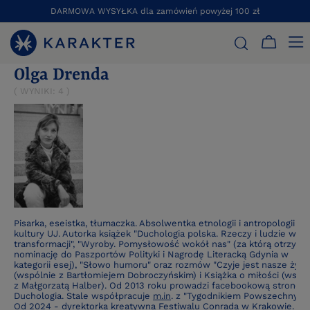
DARMOWA WYSYŁKA dla zamówień powyżej 100 zł
STRONA GŁÓWNA
OLGA DRENDA
Olga Drenda
( WYNIKI:
4
)
Pisarka, eseistka, tłumaczka. Absolwentka etnologii i antropologii
kultury UJ. Autorka książek "Duchologia polska. Rzeczy i ludzie w la
transformacji", "Wyroby. Pomysłowość wokół nas" (za którą otrzyma
nominację do Paszportów Polityki i Nagrodę Literacką Gdynia w
kategorii esej), "Słowo humoru" oraz rozmów "Czyje jest nasze życi
(wspólnie z Bartłomiejem Dobroczyńskim) i Książka o miłości (wspó
z Małgorzatą Halber). Od 2013 roku prowadzi facebookową stronę
Duchologia. Stale współpracuje
m.in
. z "Tygodnikiem Powszechnym"
Od 2024 - dyrektorka kreatywna Festiwalu Conrada w Krakowie.