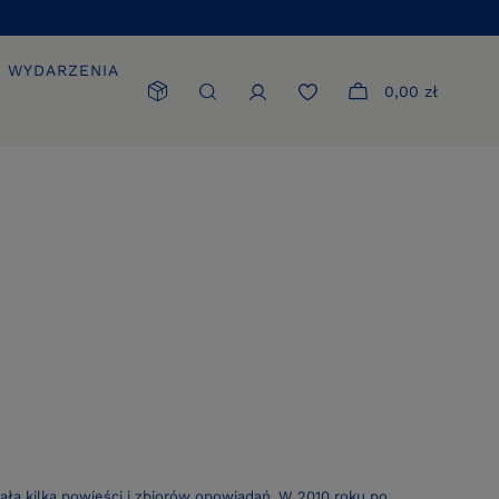
WYDARZENIA
0,00 zł
wała kilka powieści i zbiorów opowiadań. W 2010 roku po