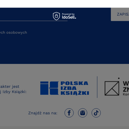
ZAPIS
nych osobowych
kter jest
 Izby Ksiązki:
Znajdź nas na: