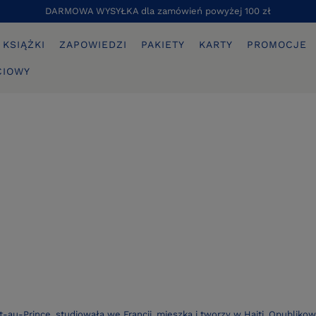
DARMOWA WYSYŁKA dla zamówień powyżej 100 zł
KSIĄŻKI
ZAPOWIEDZI
PAKIETY
KARTY
PROMOCJE
CIOWY
rt-au-Prince, studiowała we Francji, mieszka i tworzy w Haiti. Opubliko