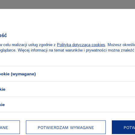
ość
w celu realizacji usług zgodnie z
Polityką dotyczącą cookies
. Możesz określi
eglądarce. Więcej informacji na temat warunków i prywatności można znaleźć
cookie (wymagane)
kie
kie
e zakupy
ANE
POTWIERDZAM WYMAGANE
POTW
romocjach i wydarzeniach!