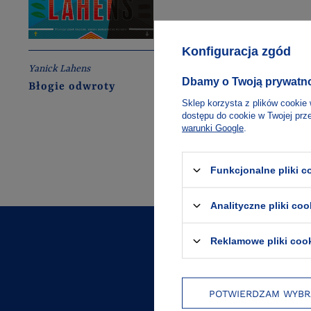
Konfiguracja zgód
Yanick Lahens
Dbamy o Twoją prywatn
Błogie odwroty
Sklep korzysta z plików cookie 
dostępu do cookie w Twojej prz
warunki Google
.
Funkcjonalne pliki 
Analityczne pliki coo
Reklamowe pliki coo
10% na pierwsz
POTWIERDZAM WYBR
Natychmiast dowiaduj się o p