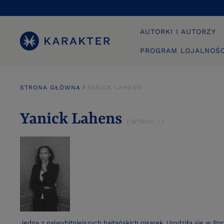
AUTORKI I AUTORZY
PROGRAM LOJALNOŚ
STRONA GŁÓWNA
YANICK LAHENS
Yanick Lahens
( WYNIKI:
1
)
Jedna z najwybitniejszych haitańskich pisarek. Urodziła się w Po