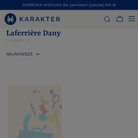
DARMOWA WYSYŁKA dla zamówień powyżej 100 zł
STRONA GŁÓWNA
LAFERRIÈRE DANY
Laferrière Dany
( WYNIKI:
1
)
NAJNOWSZE