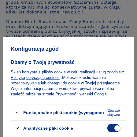
grupa krnąbrnych studentów Goldsmiths College,
którzy za nic mając konserwatywne gusta, w ciągu
kilku lat dokonają istnej rewolucji.
Damien Hirst, Sarah Lucas, Tracy Emin i ich koledzy
oraz dotrzymujący im kroku marszandzi i galerzyści na
trwałe odmienią obraz brytyjskiej sztuki i sprawią, że
w latach dziewięćdziesiątych rozpocznie się jej nowa
era.
Konfiguracja zgód
O autorze
Dbamy o Twoją prywatność
Sklep korzysta z plików cookie w celu realizacji usług zgodnie z
Polityką dotyczącą cookies
. Możesz określić warunki
Spis treści
przechowywania lub dostępu do cookie w Twojej przeglądarce.
Więcej informacji na temat warunków i prywatności można
znaleźć także na stronie
Prywatność i warunki Google
.
Dostawa i płatność
Zawsze
Funkcjonalne pliki cookie (wymagane)
aktywne
Analityczne pliki cookie