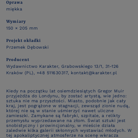
Oprawa
miękka
Wymiary
150 × 205 mm
Projekt okładki
Przemek Dębowski
Producent
Wydawnictwo Karakter, Grabowskiego 13/1, 31-126
Kraków (PL), +48 511630317, kontakt@karakter.pl
Kiedy na początku lat osiemdziesiątych Gregor Muir
przyjeżdża do Londynu, by zostać artystą, wie jedno:
sztuka nie ma przyszłości
. Miasto, podobnie jak cały
kraj, jest pogrążone w stagnacji, zewsząd zionie nudą,
której nie są w stanie uśmierzyć nawet uliczne
zamieszki. Zamykane są fabryki, szpitale, a relikty
przemysłu wyprzedawane na złom. Świat sztuki jest
snobistyczny i prowincjonalny, w mieście działa
zaledwie kilka galerii skłonnych wystawiać młodych. W
tej apokaliptycznej atmosferze na scenę wkracza