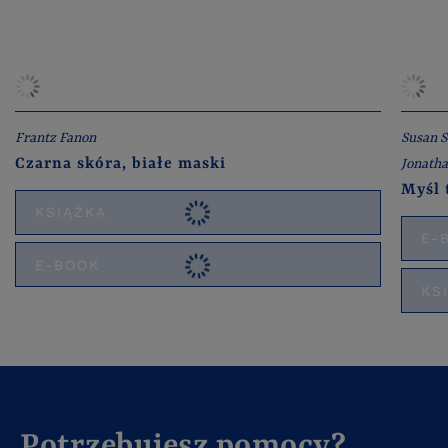
Frantz Fanon
Susan S
Czarna skóra, białe maski
Jonatha
Myśl 
KSIĄŻKA
E-
E-BOOK
KS
Potrzebujesz pomocy?