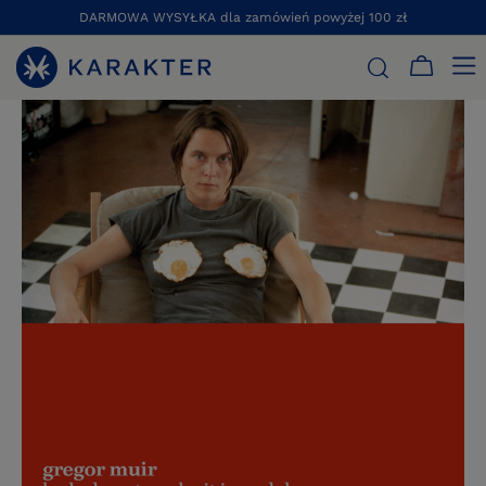
DARMOWA WYSYŁKA dla zamówień powyżej 100 zł
STRONA GŁÓWNA
KSIĄŻKI
MÓWI MUZEUM
LUCKY KUNST. 