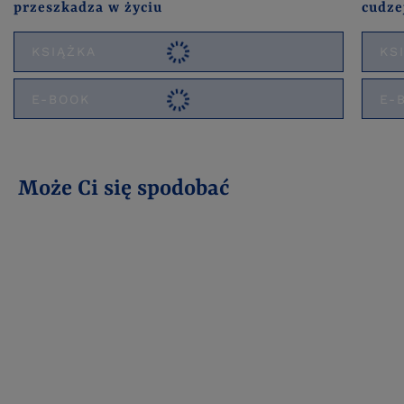
przeszkadza w życiu
cudze
KSIĄŻKA
KS
E-BOOK
E-
Może Ci się spodobać