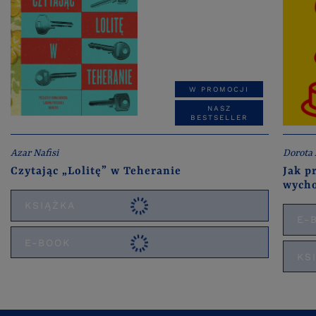
W PROMOCJI
NASZ
BESTSELLER
Azar Nafisi
Dorota
Czytając „Lolitę” w Teheranie
Jak p
wych
KSIĄŻKA
E-
E-BOOK
KS