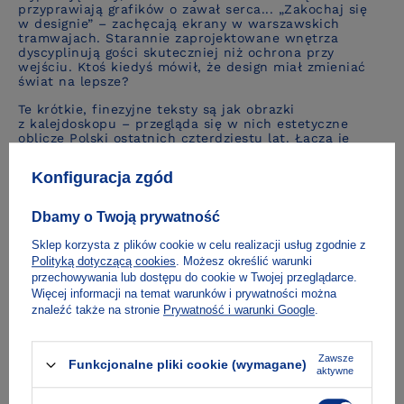
przyprawiają grafików o zawał serca... „Zakochaj się
w designie” – zachęcają ekrany w warszawskich
tramwajach. Starannie zaprojektowane wnętrza
dyscyplinują gości skuteczniej niż ochrona przy
wejściu. Ktoś kiedyś mówił, że design miał zmieniać
świat na lepsze?
Te krótkie, finezyjne teksty są jak obrazki
z kalejdoskopu – przegląda się w nich estetyczne
oblicze Polski ostatnich czterdziestu lat
. Łączą je
poczucie humoru, erudycja i literacki talent autora.
Marcin Wicha pokazuje, że design nie jest tak
Konfiguracja zgód
niewinny, jak by się mogło zdawać. Ale że choć
w projektowaniu zdarzają się groteskowe sytuacje, nie
przestaje ono być fantastycznym zajęciem.
Dbamy o Twoją prywatność
Sklep korzysta z plików cookie w celu realizacji usług zgodnie z
Polityką dotyczącą cookies
. Możesz określić warunki
O autorze
przechowywania lub dostępu do cookie w Twojej przeglądarce.
Więcej informacji na temat warunków i prywatności można
znaleźć także na stronie
Prywatność i warunki Google
.
Fragment
Zawsze
Funkcjonalne pliki cookie (wymagane)
aktywne