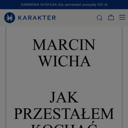
DARMOWA WYSYŁKA dla zamówień powyżej 100 zł
STRONA GŁÓWNA
KSIĄŻKI
ESEJE
JAK PRZESTAŁEM KOCH