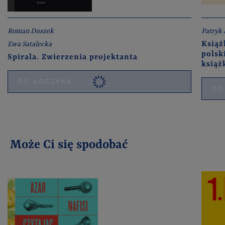
Roman Duszek
Patryk 
Książ
Ewa Satalecka
polsk
Spirala. Zwierzenia projektanta
ksią
DO KOSZYKA
DO
Może Ci się spodobać