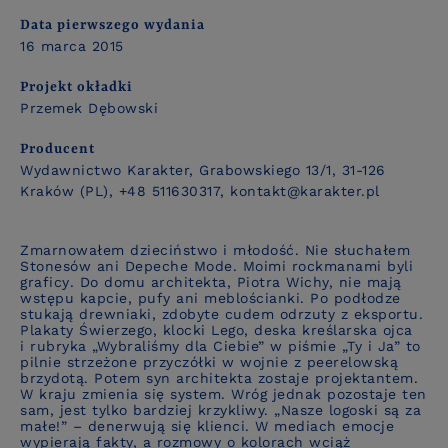
Data pierwszego wydania
16 marca 2015
Projekt okładki
Przemek Dębowski
Producent
Wydawnictwo Karakter, Grabowskiego 13/1, 31-126
Kraków (PL), +48 511630317, kontakt@karakter.pl
Zmarnowałem dzieciństwo i młodość. Nie słuchałem
Stonesów ani Depeche Mode. Moimi rockmanami byli
graficy
. Do domu architekta, Piotra Wichy, nie mają
wstępu kapcie, pufy ani meblościanki. Po podłodze
stukają drewniaki, zdobyte cudem odrzuty z eksportu.
Plakaty Świerzego, klocki Lego, deska kreślarska ojca
i rubryka „Wybraliśmy dla Ciebie” w piśmie „Ty i Ja” to
pilnie strzeżone przyczółki w wojnie z peerelowską
brzydotą. Potem syn architekta zostaje projektantem.
W kraju zmienia się system. Wróg jednak pozostaje ten
sam, jest tylko bardziej krzykliwy. „Nasze logoski są za
małe!” – denerwują się klienci. W mediach emocje
wypierają fakty, a rozmowy o kolorach wciąż