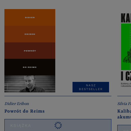
NASZ
BESTSELLER
Didier Eribon
Silvia F
Powrót do Reims
Kalib
akumu
KSIĄŻKA