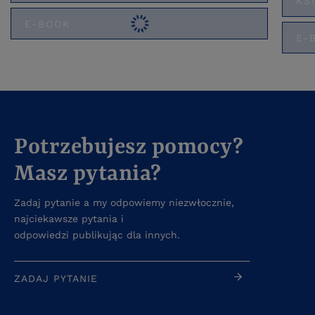
KS
E-BOOK
E-
Potrzebujesz pomocy?
Masz pytania?
Zadaj pytanie a my odpowiemy niezwłocznie,
najciekawsze pytania i
odpowiedzi publikując dla innych.
ZADAJ PYTANIE