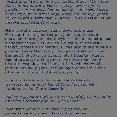
mężczyzna, który umie pisać, zabija Araba, który tego
dnia nie ma nawet imienia – jakby zawiesił je na
gwoździu przed wejściem na scenę – po czym zaczyna
tłumaczyć, że to przez Boga, który nie istnieje, przez
to, co właśnie zrozumiał w słońcu, oraz dlatego, że sól
morska szczypała go w oczy.
Harun, brat mężczyzny zamordowanego przez
Meursaulta na algierskiej plaży, siedząc w barze,
opowiada nieznajomemu o wydarzeniach sprzed ponad
siedemdziesięciu lat. Jak to się stało, że nazwisko
zabójcy przeszło do historii, a imię jego ofiary zupełnie
przemilczano? Nawiązując po mistrzowsku do dzieł
Camusa (nie tylko do
Obcego
, ale i
Upadku
), Kamel
Daoud stworzył wielowymiarowy
obraz niedawnej
historii i współczesności Algierii
. Przede wszystkim
jednak napisał piękną, przejmującą
opowieść o bólu,
utracie i ulotności ludzkiej egzystencji.
Trzeba zuchwałości, by wziąć się za
Obcego
i
wywrócić go na nice! Kamel Daoud się ośmielił,
i dobrze zrobił.
Pierre Assouline
Piękny oryginalny styl, w którym wyrażają się wybuchy
czułości i zduszony gniew.
„Les Echos
”
Pisarstwo Daouda jest równie głębokie, co
prowokacyjne.
„
Times Literary Supplement
”