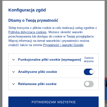
Konfiguracja zgód
Książkę wydano dzięki dofinansowaniu Institut
français w ramach programów wsparcia
wydawniczego.
http://institutfrancais.pl/pl
Dbamy o Twoją prywatność
Sklep korzysta z plików cookie w celu realizacji usług zgodnie z
Polityką dotyczącą cookies
. Możesz określić warunki
O autorze
przechowywania lub dostępu do cookie w Twojej przeglądarce.
Więcej informacji na temat warunków i prywatności można
znaleźć także na stronie
Prywatność i warunki Google
.
Zawsze
Funkcjonalne pliki cookie (wymagane)
aktywne
Zobacz też
Analityczne pliki cookie
Reklamowe pliki cookie
POTWIERDZAM WSZYSTKIE