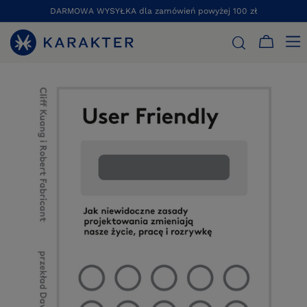
DARMOWA WYSYŁKA dla zamówień powyżej 100 zł
STRONA GŁÓWNA
KSIĄŻKI
DIZAJN
USER FRIENDLY. JAK 