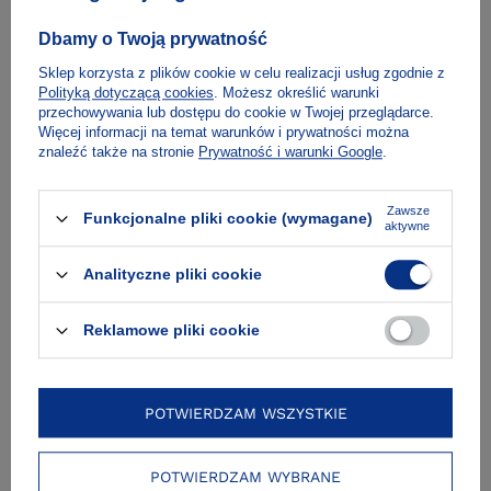
o rzeczywiste skutki innowacji wprowadzanych przez
cyfrowych gigantów ani o to, dlaczego kolejnym
Dbamy o Twoją prywatność
krokiem na ścieżce rozwoju technologii nie będzie
wynalezienie nowego modelu telefonu czy aplikacji,
Sklep korzysta z plików cookie w celu realizacji usług zgodnie z
lecz – nowej metafory.
Polityką dotyczącą cookies
. Możesz określić warunki
Książkę uzupełnia krótki opis procesu projektowania
przechowywania lub dostępu do cookie w Twojej przeglądarce.
zorientowanego na użytkownika oraz lista kamieni
Więcej informacji na temat warunków i prywatności można
milowych w historii projektowania – od fotela
znaleźć także na stronie
Prywatność i warunki Google
.
Ludwika XV po przepisy o RODO.
Zawsze
Funkcjonalne pliki cookie (wymagane)
O autorach
aktywne
Analityczne pliki cookie
Fragment
Reklamowe pliki cookie
Spis treści
POTWIERDZAM WSZYSTKIE
POTWIERDZAM WYBRANE
Dostawa i płatność