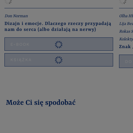
Don Norman
Olha H
Dizajn i emocje. Dlaczego rzeczy przypadają
Lija B
nam do serca (albo działają na nerwy)
Rokas S
Kolekt
E-BOOK
Znak 
KSIĄŻKA
DO
Może Ci się spodobać