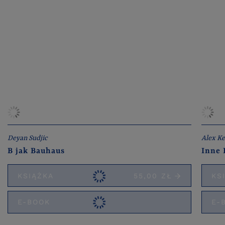
Deyan Sudjic
Alex Ke
B jak Bauhaus
Inne 
KSIĄŻKA
55,00 ZŁ
KS
E-BOOK
E-