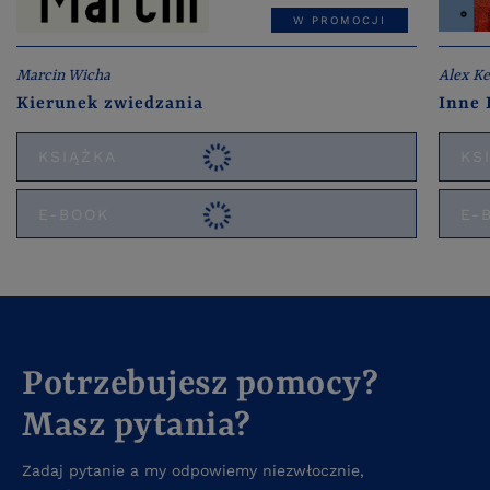
W PROMOCJI
Marcin Wicha
Alex Ke
Kierunek zwiedzania
Inne 
KSIĄŻKA
KS
E-BOOK
E-
Potrzebujesz pomocy?
Masz pytania?
Zadaj pytanie a my odpowiemy niezwłocznie,