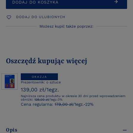
DODAJ DO KOSZYKA
DODAJ DO ULUBIONYCH
Możesz kupić także poprzez:
Oszczędź kupując więcej
OKAZJA
Prezentownik: o sztuce
139,00 zł
/
1
egz.
Najniższa cena produktu w okresie 30 dni przed wprowadzeniem
obniżki:
139,00 zł
/
1
egz.
0%
Cena regularna:
179,00 zł
/
1
egz.
-22%
Opis