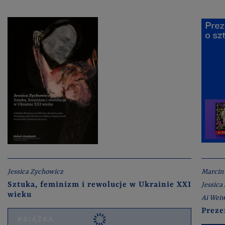
Jessica Zychowicz
Marcin
Sztuka, feminizm i rewolucje w Ukrainie XXI
Jessica
wieku
Ai Wei
Preze
KSIĄŻKA