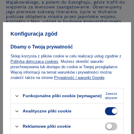
Majakowskiego, a potem do Szanghaju, gdzie trafił do
więzienia za lewicowe zaangażowanie. Obserwujemy
jego pierwsze sukcesy literackie, życie w Wuhanie
podczas oblężenia miasta przez japońskie wojsko,
kontakty z Mao, udział w budowie komunistycznego
państwa i wreszcie zsyłkę do kolonii karnej, do której
trafił – z dziesięcioletnim wtedy synem – jako
Konfiguracja zgód
„prawicowy reakcjonista”.
Przyglądamy się także losom samego Ai Weiweia –
Dbamy o Twoją prywatność
dzieciństwu, które przeżył w biedzie w Małej Syberii,
młodości w Pekinie w czasach politycznej odwilży
Sklep korzysta z plików cookie w celu realizacji usług zgodnie z
i pierwszym artystycznym próbom, które nie zawsze
Polityką dotyczącą cookies
. Możesz określić warunki
spotykały się z aprobatą krytyki.
Poznajemy źródła
przechowywania lub dostępu do cookie w Twojej przeglądarce.
jego inspiracji i motywacje stojące za najbardziej
Więcej informacji na temat warunków i prywatności można
znanymi dziełami, choćby takimi jak
Ziarna
znaleźć także na stronie
Prywatność i warunki Google
.
słonecznika
w Tate, projekt stadionu w Pekinie czy
pracy odtwarzającej zdjęcie wyrzuconego na brzeg
ciała małego Alana Kurdiego.
Zawsze
Funkcjonalne pliki cookie (wymagane)
W tekst książki wkomponowane są wiersze Ai Qinga
aktywne
w przekładzie Katarzyny Sarek oraz rysunki samego Ai
Weiweia.
Analityczne pliki cookie
O autorze
Reklamowe pliki cookie