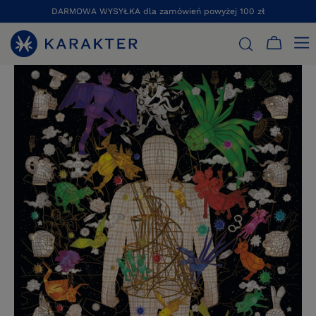
DARMOWA WYSYŁKA dla zamówień powyżej 100 zł
STRONA GŁÓWNA
KSIĄŻKI
LITERATURA FAKTU
TYSIĄC LA