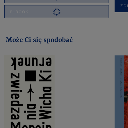
ZO
E-BOOK
Może Ci się spodobać