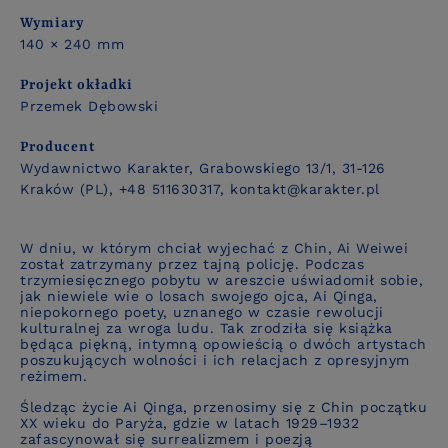
Wymiary
140 × 240 mm
Projekt okładki
Przemek Dębowski
Producent
Wydawnictwo Karakter, Grabowskiego 13/1, 31-126
Kraków (PL), +48 511630317, kontakt@karakter.pl
W dniu, w którym chciał wyjechać z Chin, Ai Weiwei
został zatrzymany przez tajną policję. Podczas
trzymiesięcznego pobytu w areszcie uświadomił sobie,
jak niewiele wie o losach swojego ojca, Ai Qinga,
niepokornego poety, uznanego w czasie rewolucji
kulturalnej za wroga ludu. Tak zrodziła się książka
będąca piękną, intymną opowieścią o dwóch artystach
poszukujących wolności i ich relacjach z opresyjnym
reżimem.
Śledząc życie Ai Qinga, przenosimy się z Chin początku
XX wieku do Paryża, gdzie w latach 1929–1932
zafascynował się surrealizmem i poezją