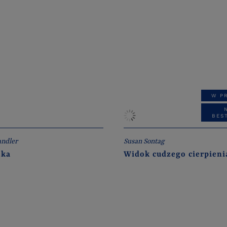
W P
BES
ndler
Susan Sontag
zka
Widok cudzego cierpieni