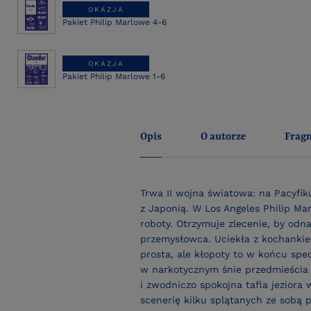
OKAZJA
Pakiet Philip Marlowe 4-6
OKAZJA
Pakiet Philip Marlowe 1-6
Opis
O autorze
Frag
Trwa II wojna światowa: na Pacyfi
z Japonią. W Los Angeles Philip Ma
roboty. Otrzymuje zlecenie, by odn
przemysłowca. Uciekła z kochanki
prosta, ale kłopoty to w końcu spe
w narkotycznym śnie przedmieścia r
i zwodniczo spokojna tafla jeziora
scenerię kilku splątanych ze sobą 