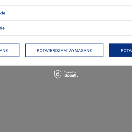
kie
kie
ndler
Raymond Chandler
okno
Żegnaj, laleczko
ANE
POTWIERDZAM WYMAGANE
POTW