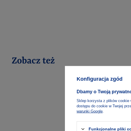
Zobacz też
Konfiguracja zgód
Dbamy o Twoją prywatn
Sklep korzysta z plików cookie 
dostępu do cookie w Twojej prz
warunki Google
.
Funkcjonalne pliki 