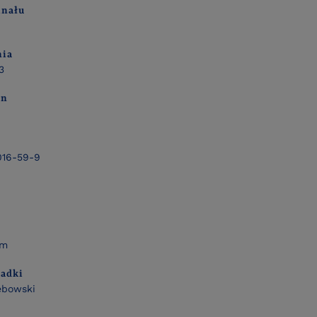
inału
nia
3
on
016-59-9
mm
ładki
ębowski