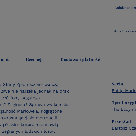
Najniższa ce
Najniższa ce
ment
Recenzje
Dostawa i płatność
Seria
ku Stany Zjednoczone walczą
Philip Mar
rlowe nie narzeka jednak na brak
aleźć żonę bogatego
Tytuł oryg
em? Zaginęła? Sprawa wydaje się
The Lady in
cjalność Marlowe’a. Pogrążone
ozrastającej się metropolii
Przekład
 w górskim kurorcie stanowią
Bartosz Cza
przegranych ludzkich losów.