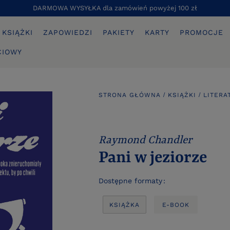
DARMOWA WYSYŁKA dla zamówień powyżej 100 zł
KSIĄŻKI
ZAPOWIEDZI
PAKIETY
KARTY
PROMOCJE
CIOWY
STRONA GŁÓWNA
KSIĄŻKI
LITERA
Raymond Chandler
Pani w jeziorze
Dostępne formaty
KSIĄŻKA
E-BOOK