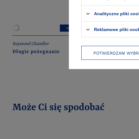
Analityczne pliki coo
W PROMOCJI
Reklamowe pliki coo
Raymond Chandler
Raymond Cha
Długie pożegnanie
Wysokie 
POTWIERDZAM WYBR
Może Ci się spodobać