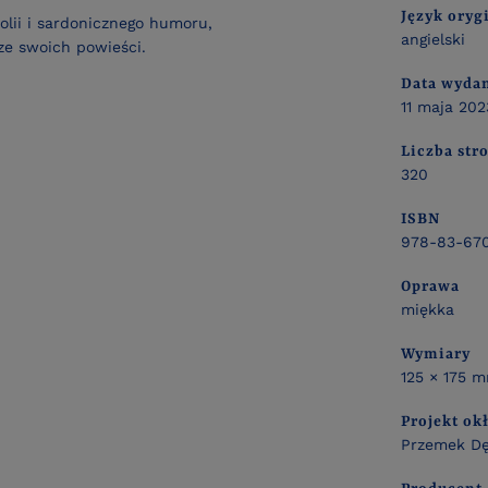
Język oryg
lii i sardonicznego humoru,
angielski
ze swoich powieści.
Data wyda
11 maja 202
Liczba str
320
ISBN
978-83-67
Oprawa
miękka
Wymiary
125 × 175 
Projekt ok
Przemek D