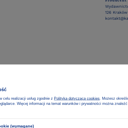
Producent
Wydawnictw
126 Kraków 
kontakt@ka
ość
w celu realizacji usług zgodnie z
Polityką dotyczącą cookies
. Możesz określi
eglądarce. Więcej informacji na temat warunków i prywatności można znaleźć
cookie (wymagane)