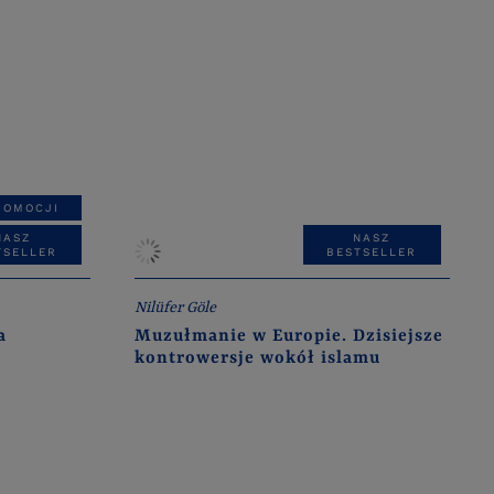
ROMOCJI
NASZ
NASZ
TSELLER
BESTSELLER
Nilüfer Göle
a
Muzułmanie w Europie. Dzisiejsze
kontrowersje wokół islamu