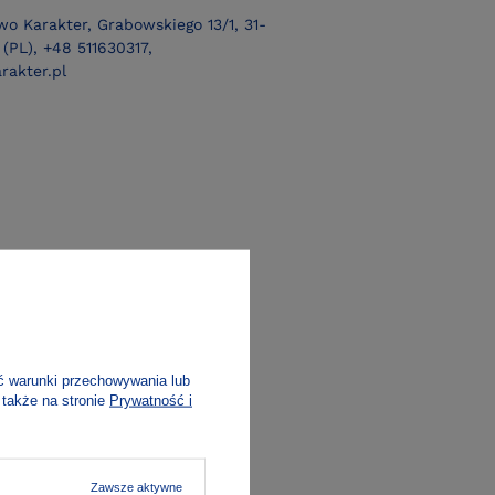
o Karakter, Grabowskiego 13/1, 31-
(PL), +48 511630317,
rakter.pl
ć warunki przechowywania lub
 także na stronie
Prywatność i
Zawsze aktywne