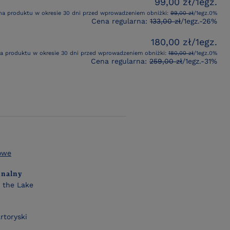
99,00 zł
/
1
egz.
na produktu w okresie 30 dni przed wprowadzeniem obniżki:
99,00 zł
/
1
egz.
0%
Cena regularna:
133,00 zł
/
1
egz.
-26%
180,00 zł
/
1
egz.
na produktu w okresie 30 dni przed wprowadzeniem obniżki:
180,00 zł
/
1
egz.
0%
Cena regularna:
259,00 zł
/
1
egz.
-31%
lowe
inalny
 the Lake
rtoryski