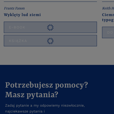
Frantz Fanon
Keith 
Wyklęty lud ziemi
Ciemn
typog
E-BOOK
DO
KSIĄŻKA
Potrzebujesz pomocy?
Masz pytania?
Zadaj pytanie a my odpowiemy niezwłocznie,
najciekawsze pytania i