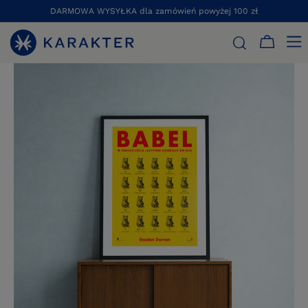
DARMOWA WYSYŁKA dla zamówień powyżej 100 zł
STRONA GŁÓWNA
PLAKAT „BABEL”