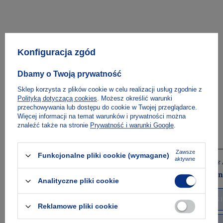
Konfiguracja zgód
Dbamy o Twoją prywatność
Sklep korzysta z plików cookie w celu realizacji usług zgodnie z
Polityką dotyczącą cookies
. Możesz określić warunki
przechowywania lub dostępu do cookie w Twojej przeglądarce.
Więcej informacji na temat warunków i prywatności można
znaleźć także na stronie
Prywatność i warunki Google
.
Zawsze
Funkcjonalne pliki cookie (wymagane)
aktywne
George Orwell
Frantz
Lew i jednorożec. Najlepsze eseje i felietony
Czarn
Analityczne pliki cookie
E-BOOK
KS
Reklamowe pliki cookie