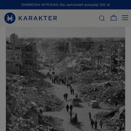
DARMOWA WYSYŁKA dla zamówień powyżej 100 zł
STRONA GŁÓWNA
KSIĄŻKI
ESEJE
GAZA. RZECZ O KULTUR