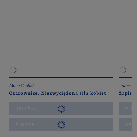
Mona Chollet
James Ba
Czarownice. Niezwyciężona siła kobiet
Zapiski
KSIĄŻKA
E-B
E-BOOK
KSI