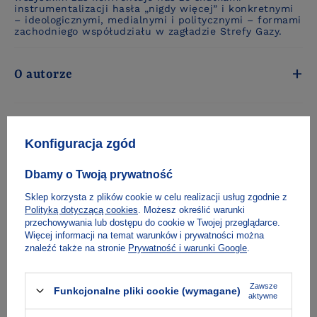
instrumentalizacji hasła „nigdy więcej” i konkretnymi
– ideologicznymi, medialnymi i politycznymi – formami
zachodniego współudziału w zagładzie Strefy Gazy.
O autorze
Dla mediów
Konfiguracja zgód
Dbamy o Twoją prywatność
Fragment
Sklep korzysta z plików cookie w celu realizacji usług zgodnie z
Polityką dotyczącą cookies
. Możesz określić warunki
przechowywania lub dostępu do cookie w Twojej przeglądarce.
Więcej informacji na temat warunków i prywatności można
Spis treści
znaleźć także na stronie
Prywatność i warunki Google
.
Zawsze
Funkcjonalne pliki cookie (wymagane)
Dostawa i płatność
aktywne