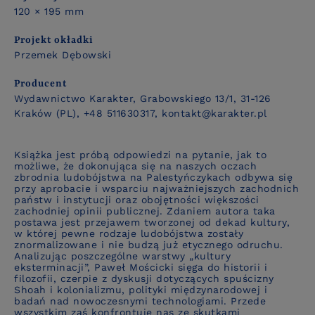
120 × 195 mm
Projekt okładki
Przemek Dębowski
Producent
Wydawnictwo Karakter, Grabowskiego 13/1, 31-126
Kraków (PL), +48 511630317, kontakt@karakter.pl
Książka jest próbą odpowiedzi na pytanie, jak to
możliwe, że dokonująca się na naszych oczach
zbrodnia ludobójstwa na Palestyńczykach odbywa się
przy aprobacie i wsparciu najważniejszych zachodnich
państw i instytucji oraz obojętności większości
zachodniej opinii publicznej. Zdaniem autora taka
postawa jest przejawem tworzonej od dekad kultury,
w której pewne rodzaje ludobójstwa zostały
znormalizowane i nie budzą już etycznego odruchu.
Analizując poszczególne warstwy „kultury
eksterminacji”, Paweł Mościcki sięga do historii i
filozofii, czerpie z dyskusji dotyczących spuścizny
Shoah i kolonializmu, polityki międzynarodowej i
badań nad nowoczesnymi technologiami. Przede
wszystkim zaś konfrontuje nas ze skutkami