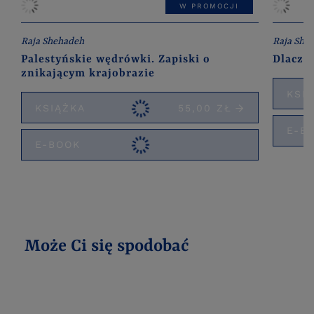
W PROMOCJI
Raja Shehadeh
Raja She
Palestyńskie wędrówki. Zapiski o
Dlaczeg
znikającym krajobrazie
KSI
KSIĄŻKA
55,00 ZŁ
E-B
E-BOOK
Może Ci się spodobać