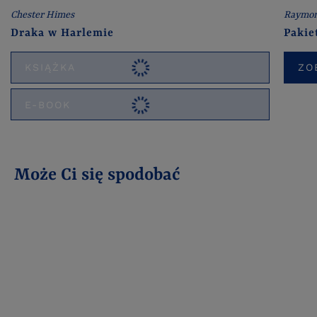
Chester Himes
Raymon
Draka w Harlemie
Pakie
KSIĄŻKA
ZO
E-BOOK
Może Ci się spodobać