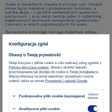
Draka w Harlemie
to klasyka kryminału noir. Chester
Himes łączy makabrę z groteskowym humorem, a
wartką akcję – z gorzkim komentarzem społeczno-
politycznym. I przy okazji tworzy jeden z najbardziej
sugestywnych portretów nowojorskiej społeczności
Czarnych w latach pięćdziesiątych XX wieku.
Tłumaczenie Antoniego Górnego doskonale oddaje
gorączkowość i zawadiackość tej prozy. Najwyższy
czas, by niezapomniana dwójka harlemskich
Konfiguracja zgód
detektywów – Truposz Johnson i Grabarz Jones –
zyskała popularność również w Polsce.
Dbamy o Twoją prywatność
O autorze
Sklep korzysta z plików cookie w celu realizacji usług zgodnie z
Polityką dotyczącą cookies
. Możesz określić warunki
przechowywania lub dostępu do cookie w Twojej przeglądarce.
Więcej informacji na temat warunków i prywatności można
znaleźć także na stronie
Prywatność i warunki Google
.
Fragment
Zawsze
Funkcjonalne pliki cookie (wymagane)
aktywne
Dostawa i płatność
Analityczne pliki cookie