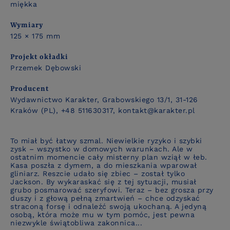
miękka
Wymiary
125 × 175 mm
Projekt okładki
Przemek Dębowski
Producent
Wydawnictwo Karakter, Grabowskiego 13/1, 31-126
Kraków (PL), +48 511630317, kontakt@karakter.pl
To miał być łatwy szmal. Niewielkie ryzyko i szybki
zysk – wszystko w domowych warunkach. Ale w
ostatnim momencie cały misterny plan wziął w łeb.
Kasa poszła z dymem, a do mieszkania wparował
gliniarz. Reszcie udało się zbiec – został tylko
Jackson. By wykaraskać się z tej sytuacji, musiał
grubo posmarować szeryfowi. Teraz – bez grosza przy
duszy i z głową pełną zmartwień – chce odzyskać
straconą forsę i odnaleźć swoją ukochaną. A jedyną
osobą, która może mu w tym pomóc, jest pewna
niezwykle świątobliwa zakonnica...