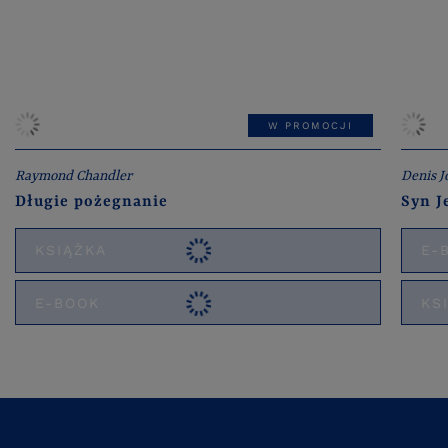
W PROMOCJI
Raymond Chandler
Denis 
Długie pożegnanie
Syn J
KSIĄŻKA
E-
E-BOOK
KS