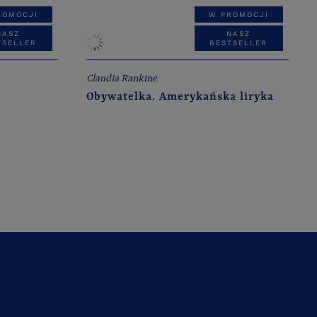
ROMOCJI
W PROMOCJI
NASZ
NASZ
TSELLER
BESTSELLER
Claudia Rankine
Obywatelka. Amerykańska liryka