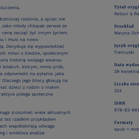
Tytuł oryg
luczenia.
Retour à R
otniczej rodzinie, a ojciec nie
 Jako młody chłopak zerwał ze
Przekład
 cenę zacząć żyć innym życiem.
Maryna Oc
mu i musi na nowo
Język oryg
ją. Decyduje się wypowiedzieć
francuski
dził: mówi o biedzie, społecznym
awia historię swojego awansu
Data wyda
i bliskich, którym, mimo prób,
29 kwietni
ka odpowiedzi na pytania: jaka
? Dlaczego jego bliscy głosują na
Liczba str
ać dzieci z rodzin o niskim
224
aktyce polega społeczne
ISBN
978-83-661
maga zrozumieć wiele aktualnych
st też rzadkim przykładem
Formaty
ach współistnieją odwaga
epub + mob
ng i wnikliwa analiza