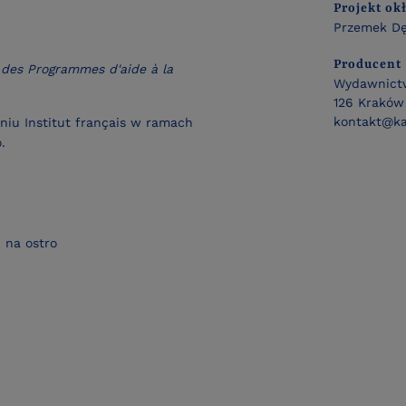
Projekt ok
Przemek D
Producent
 des Programmes d'aide à la
Wydawnictw
126 Kraków 
kontakt@ka
niu Institut français w ramach
.
 na ostro