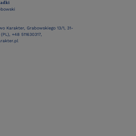
ładki
ębowski
o Karakter, Grabowskiego 13/1, 31-
(PL), +48 511630317,
rakter.pl