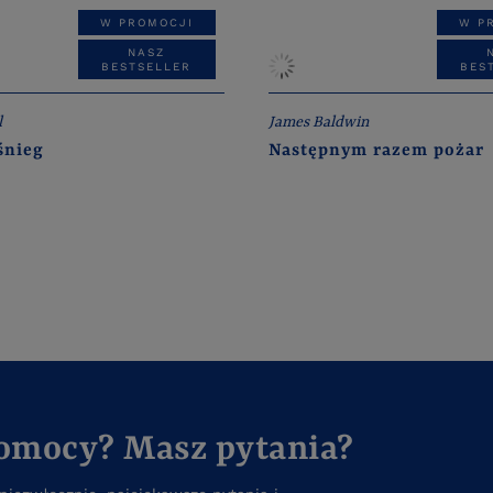
W PROMOCJI
W P
NASZ
BESTSELLER
BES
l
James Baldwin
śnieg
Następnym razem pożar
pomocy? Masz pytania?