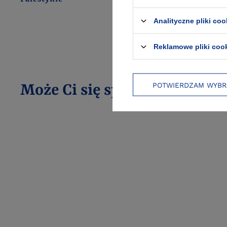
Analityczne pliki coo
Reklamowe pliki coo
POTWIERDZAM WYBR
Może Ci się spodobać