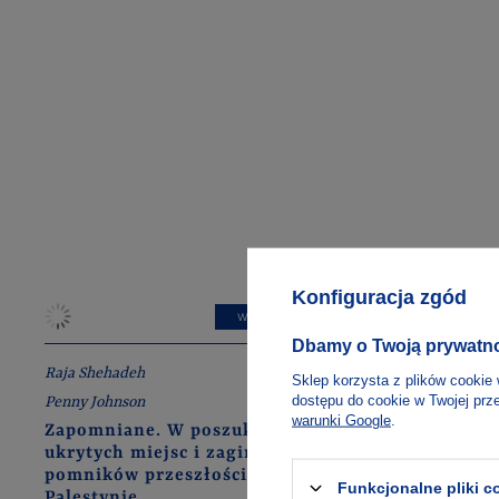
Konfiguracja zgód
W PROMOCJI
Dbamy o Twoją prywatn
Raja Shehadeh
Didier Eribo
Sklep korzysta z plików cookie 
dostępu do cookie w Twojej prz
Powrót d
Penny Johnson
warunki Google
.
Zapomniane. W poszukiwaniu
ukrytych miejsc i zaginionych
pomników przeszłości w
Funkcjonalne pliki 
Palestynie