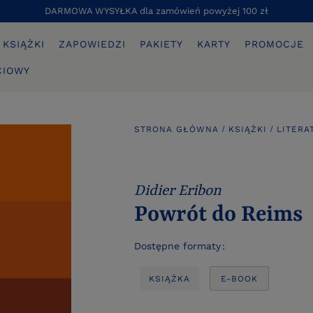
DARMOWA WYSYŁKA dla zamówień powyżej 100 zł
KSIĄŻKI
ZAPOWIEDZI
PAKIETY
KARTY
PROMOCJE
CIOWY
STRONA GŁÓWNA
KSIĄŻKI
LITERA
Didier Eribon
Powrót do Reims
Dostępne formaty
KSIĄŻKA
E-BOOK