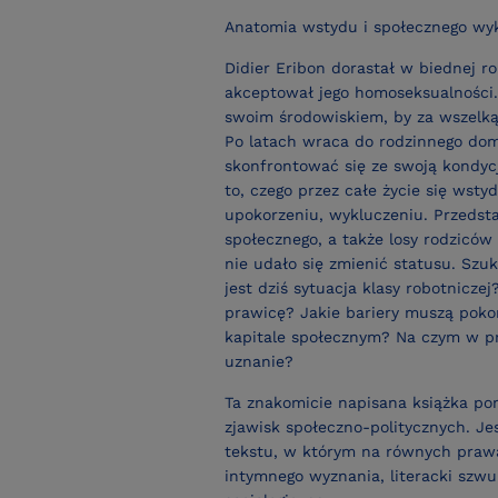
Anatomia wstydu i społecznego wyk
Didier Eribon dorastał w biednej rob
akceptował jego homoseksualności.
swoim środowiskiem, by za wszelką
Po latach wraca do rodzinnego do
skonfrontować się ze swoją kondyc
to, czego przez całe życie się wsty
upokorzeniu, wykluczeniu. Przedst
społecznego, a także losy rodziców 
nie udało się zmienić statusu. Szu
jest dziś sytuacja klasy robotniczej
prawicę? Jakie bariery muszą pokon
kapitale społecznym? Na czym w pr
uznanie?
Ta znakomicie napisana książka po
zjawisk społeczno-politycznych. Je
tekstu, w którym na równych praw
intymnego wyznania, literacki szwu