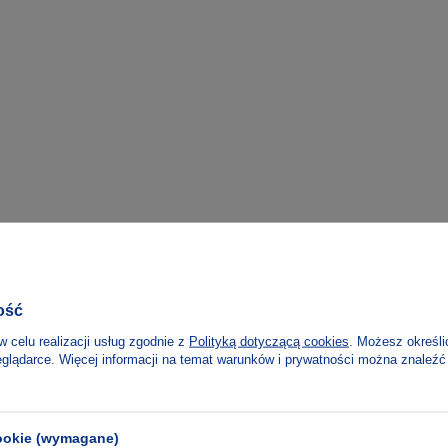
ość
n
Alina Szapocznikow
w celu realizacji usług zgodnie z
Polityką dotyczącą cookies
. Możesz określi
eglądarce. Więcej informacji na temat warunków i prywatności można znaleźć
o Reims
Ryszard Stanisławski
Kroją mi się piękne spra
Aliny Szapocznikow i Ry
Stanisławskiego 1948–19
cookie (wymagane)