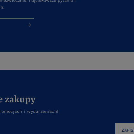
iezwłocznie, najciekawsze pytania i
ch.
e zakupy
romocjach i wydarzeniach!
ZAPIS