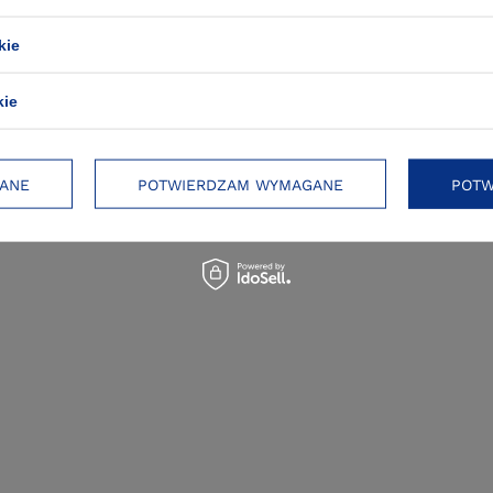
kie
kie
ANE
POTWIERDZAM WYMAGANE
POTW