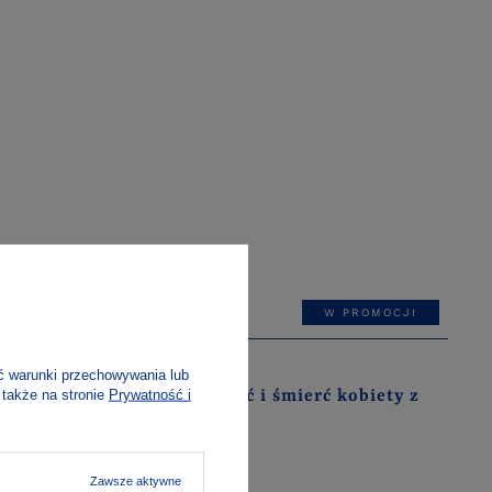
W PROMOCJI
Didier Eribon
ć warunki przechowywania lub
 także na stronie
Prywatność i
Życie, starość i śmierć kobiety z
ludu
wy. Listy
szarda
71
Zawsze aktywne