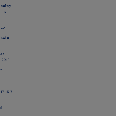
inalny
eims
hab
inału
nia
a 2019
on
47-15-7
i