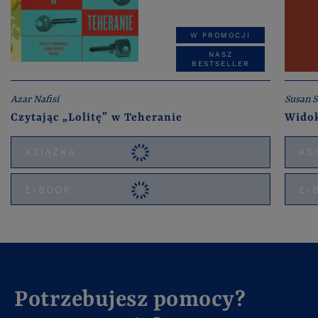
W PROMOCJI
NASZ
BESTSELLER
Azar Nafisi
Susan S
Czytając „Lolitę” w Teheranie
Widok
KSIĄŻKA
KS
E-BOOK
E-
Potrzebujesz pomocy?