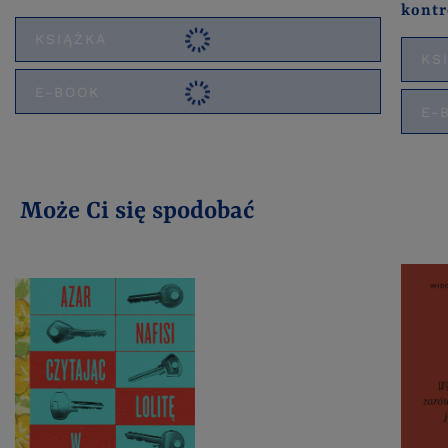
kontr
KSIĄŻKA
KS
E-BOOK
E-
Może Ci się spodobać