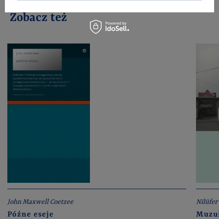
Zobacz też
John Maxwell Coetzee
Nilüfer
Późne eseje
Muzuł