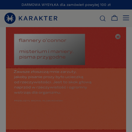
DARMOWA WYSYŁKA dla zamówień powyżej 100 zł
STRONA GŁÓWNA
KSIĄŻKI
ESEJE
MISTERIUM I MANIERY.