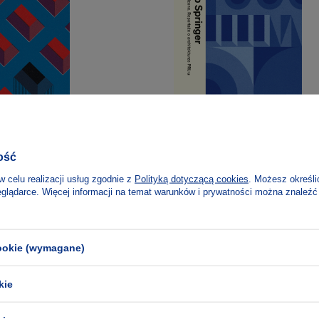
ość
w celu realizacji usług zgodnie z
Polityką dotyczącą cookies
. Możesz określi
r
Filip Springer
eglądarce. Więcej informacji na temat warunków i prywatności można znaleźć
Źle urodzone. Reportaże
architekturze PRL-u
cookie (wymagane)
kie