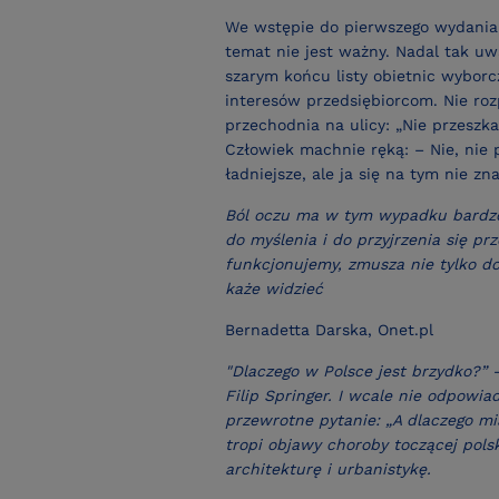
We wstępie do pierwszego wydania t
temat nie jest ważny. Nadal tak uw
szarym końcu listy obietnic wyborc
interesów przedsiębiorcom. Nie ro
przechodnia na ulicy: „Nie przeszk
Człowiek machnie ręką: – Nie, nie 
ładniejsze, ale ja się na tym nie z
Ból oczu ma w tym wypadku bardzo
do myślenia i do przyjrzenia się prz
funkcjonujemy, zmusza nie tylko do
każe widzieć
Bernadetta Darska, Onet.pl
"Dlaczego w Polsce jest brzydko?” –
Filip Springer. I wcale nie odpowia
przewrotne pytanie: „A dlaczego mi
tropi objawy choroby toczącej polsk
architekturę i urbanistykę.