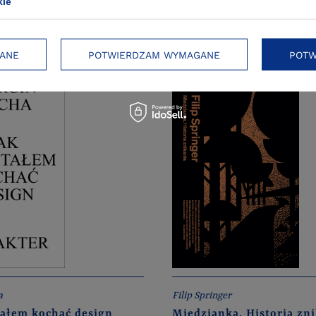
kie
ANE
POTWIERDZAM WYMAGANE
POTW
a
Filip Springer
tałem kochać design
Miedzianka. Historia zn