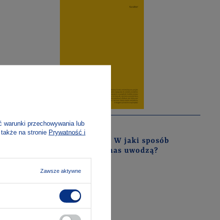
ć warunki przechowywania lub
Deyan Sudjic
 także na stronie
Prywatność i
 o
Język rzeczy. W jaki sposób
przedmioty nas uwodzą?
Zawsze aktywne