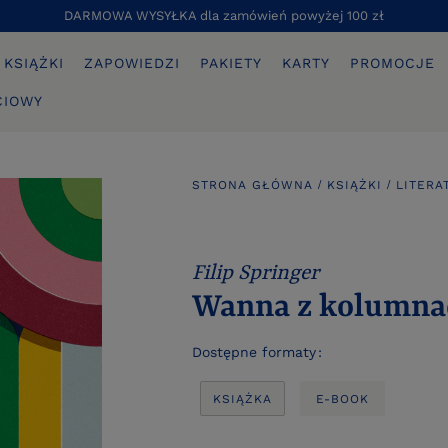
DARMOWA WYSYŁKA dla zamówień powyżej 100 zł
KSIĄŻKI
ZAPOWIEDZI
PAKIETY
KARTY
PROMOCJE
CIOWY
STRONA GŁÓWNA
KSIĄŻKI
LITERA
Filip Springer
Wanna z kolumna
Dostępne formaty
KSIĄŻKA
E-BOOK