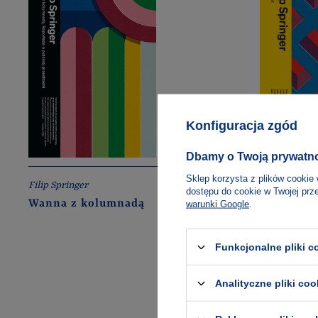
Konfiguracja zgód
Dbamy o Twoją prywatn
Sklep korzysta z plików cookie 
Filip Springer
Filip Springe
dostępu do cookie w Twojej prz
Wanna z kolumnadą
13 pięter
warunki Google
.
Funkcjonalne pliki 
Analityczne pliki coo