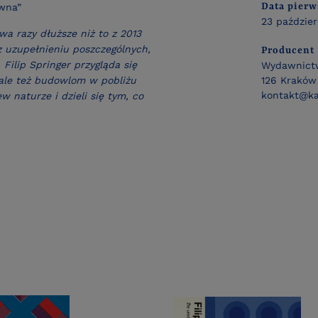
Data pier
awna”
23 paździe
a razy dłuższe niż to z 2013
 uzupełnieniu poszczególnych,
Producent
Filip Springer przygląda się
Wydawnictw
 ale też budowlom w pobliżu
126 Kraków 
kontakt@ka
 naturze i dzieli się tym, co