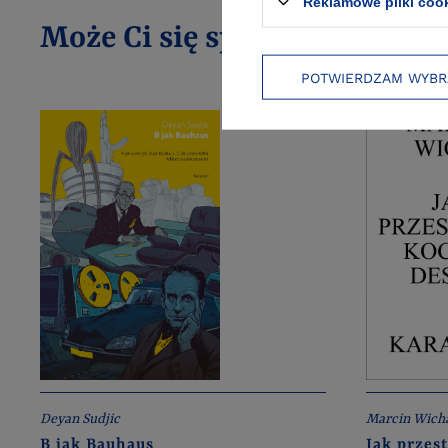
Reklamowe pliki coo
Może Ci się spodobać
POTWIERDZAM WYBR
Deyan Sudjic
Marcin Wich
B jak Bauhaus
Jak przes