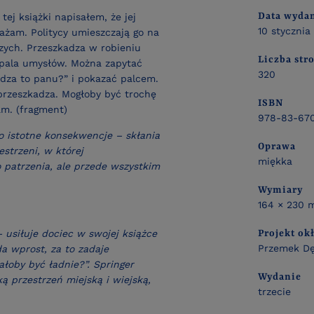
Data wyda
ej książki napisałem, że jej
10 stycznia
ażam. Politycy umieszczają go na
zych. Przeszkadza w robieniu
Liczba str
zpala umysłów. Można zapytać
320
adza to panu?” i pokazać palcem.
przeszkadza. Mogłoby być trochę
ISBN
nam. (fragment)
978-83-670
 istotne konsekwencje – skłania
Oprawa
estrzeni, w której
miękka
 patrzenia, ale przede wszystkim
Wymiary
164 × 230
 usiłuje dociec w swojej książce
Projekt ok
Przemek D
da wprost, za to zadaje
ałoby być ładnie?”. Springer
Wydanie
ą przestrzeń miejską i wiejską,
trzecie