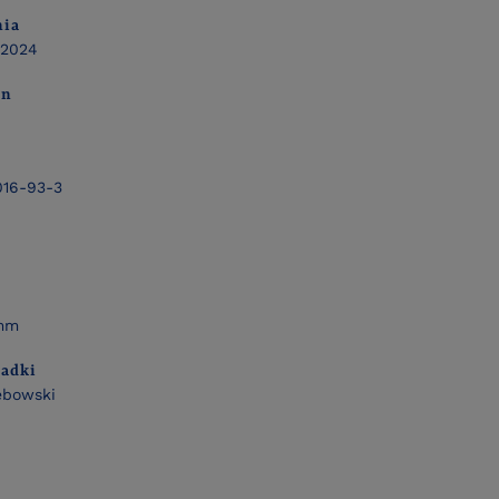
nia
 2024
on
16-93-3
 mm
ładki
ębowski