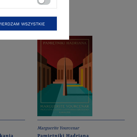
IERDZAM WSZYSTKIE
Marguerite Yourcenar
ikania
Pamiętniki Hadriana