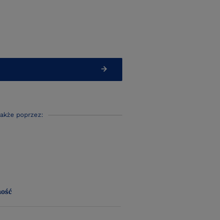
także poprzez:
ność