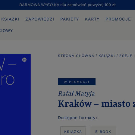
DARMOWA WYSYŁKA dla zamówień powyżej 100 zł
KSIĄŻKI
ZAPOWIEDZI
PAKIETY
KARTY
PROMOCJE
CIOWY
STRONA GŁÓWNA
KSIĄŻKI
ESEJE
W PROMOCJI
Rafał Matyja
Kraków – miasto 
Dostępne formaty
KSIĄŻKA
E-BOOK