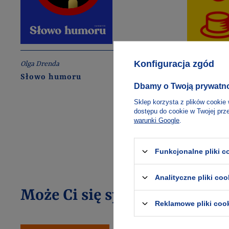
Konfiguracja zgód
Olga Drenda
Dorota Masł
Słowo humoru
Jak przej
Dbamy o Twoją prywatn
nie wycho
Sklep korzysta z plików cookie 
dostępu do cookie w Twojej prz
warunki Google
.
Funkcjonalne pliki 
Analityczne pliki coo
Może Ci się spodobać
Reklamowe pliki coo