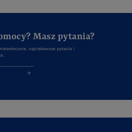
pomocy? Masz pytania?
iezwłocznie, najciekawsze pytania i
ch.