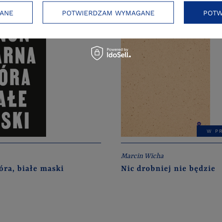
ANE
POTWIERDZAM WYMAGANE
POTW
W P
Marcin Wicha
óra, białe maski
Nic drobniej nie będzie