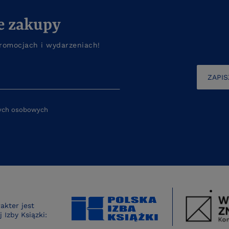
e zakupy
romocjach i wydarzeniach!
ZAPIS
nych osobowych
kter jest
 Izby Ksiązki: