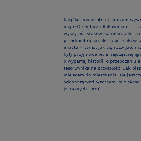
Książka przewrotna i zarazem wyw
niej o Cmentarzu Rakowickim, a rac
wyczytać. Krakowska nekropolia słu
przedmiot opisu, ile zbiór znaków 
miastu – temu, jak się rozwijało i 
były przyjmowane, a najczęściej ign
o wypartej historii, o przeoczaniu
tego wynika na przyszłość. Jak pis
miejscem do mieszkania, ale jeszc
odchodzącymi wzorcami miejskości.
jej nowych form”.