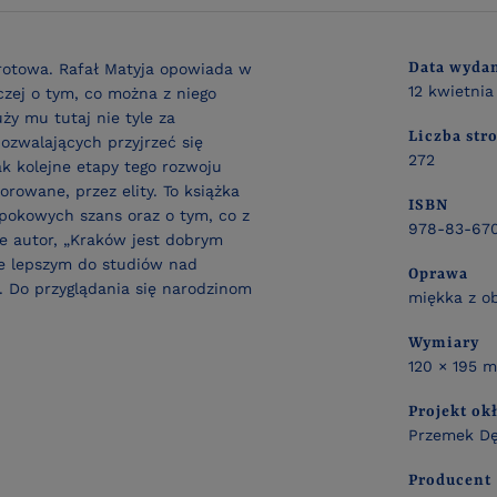
Data wyda
rotowa. Rafał Matyja opowiada w
12 kwietnia
zej o tym, co można z niego
ży mu tutaj nie tyle za
Liczba str
pozwalających przyjrzeć się
272
jak kolejne etapy tego rozwoju
orowane, przez elity. To książka
ISBN
 epokowych szans oraz o tym, co z
978-83-670
ze autor, „Kraków jest dobrym
ze lepszym do studiów nad
Oprawa
 Do przyglądania się narodzinom
miękka z o
Wymiary
120 × 195 
Projekt ok
Przemek D
Producent