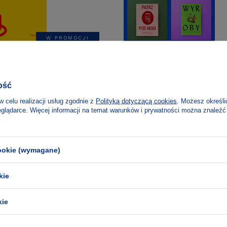
W PROMOCJI
owska
Deyan Sudjic
ąć kontrolę nad światem,
Kora Tea Kowalska
ość
dząc z domu
Olga Drenda
w celu realizacji usług zgodnie z
Polityką dotyczącą cookies
. Możesz określi
Prezentownik: o rzeczac
eglądarce. Więcej informacji na temat warunków i prywatności można znaleźć
cookie (wymagane)
kie
kie