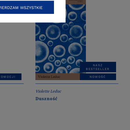
IERDZAM WSZYSTKIE
NASZ
BESTSELLER
ROMOCJI
NOWOŚĆ
Violette Leduc
Duszność