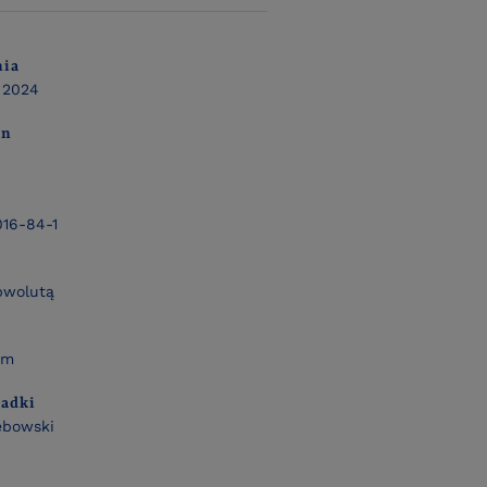
nia
 2024
on
16-84-1
bwolutą
mm
ładki
ębowski