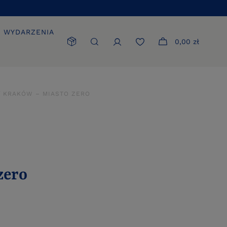
WYDARZENIA
0,00 zł
KRAKÓW – MIASTO ZERO
zero