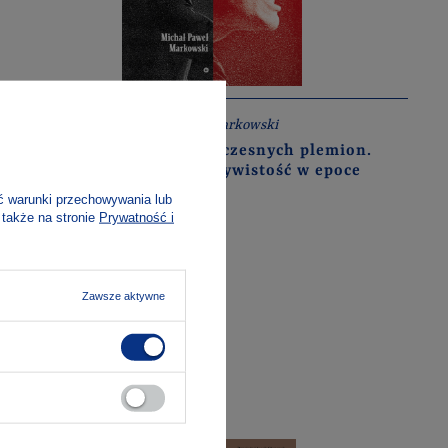
Michał Paweł Markowski
Wojny nowoczesnych plemion.
Spór o rzeczywistość w epoce
populizmu
ć warunki przechowywania lub
h
 także na stronie
Prywatność i
Zawsze aktywne