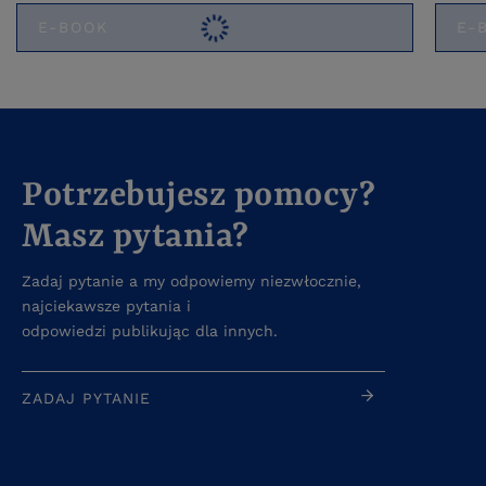
E-BOOK
E-
Potrzebujesz pomocy?
Masz pytania?
Zadaj pytanie a my odpowiemy niezwłocznie,
najciekawsze pytania i
odpowiedzi publikując dla innych.
ZADAJ PYTANIE