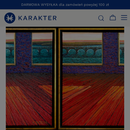
DARMOWA WYSYŁKA dla zamówień powyżej 100 zł
STRONA GŁÓWNA
KSIĄŻKI
LITERATURA PIĘKNA
RONDO WI