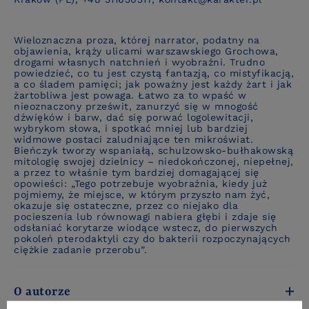
Wieloznaczna proza, której narrator, podatny na
objawienia, krąży ulicami warszawskiego Grochowa,
drogami własnych natchnień i wyobraźni. Trudno
powiedzieć, co tu jest czystą fantazją, co mistyfikacją,
a co śladem pamięci; jak poważny jest każdy żart i jak
żartobliwa jest powaga. Łatwo za to wpaść w
nieoznaczony prześwit, zanurzyć się w mnogość
dźwięków i barw, dać się porwać logolewitacji,
wybrykom słowa, i spotkać mniej lub bardziej
widmowe postaci zaludniające ten mikroświat.
Bieńczyk tworzy wspaniałą, schulzowsko-bułhakowską
mitologię swojej dzielnicy – niedokończonej, niepełnej,
a przez to właśnie tym bardziej domagającej się
opowieści: „Tego potrzebuje wyobraźnia, kiedy już
pojmiemy, że miejsce, w którym przyszło nam żyć,
okazuje się ostateczne, przez co niejako dla
pocieszenia lub równowagi nabiera głębi i zdaje się
odsłaniać korytarze wiodące wstecz, do pierwszych
pokoleń pterodaktyli czy do bakterii rozpoczynających
ciężkie zadanie przerobu”.
O autorze