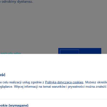
 odrobiny dystansu.
ość
w celu realizacji usług zgodnie z
Polityką dotyczącą cookies
. Możesz określi
eglądarce. Więcej informacji na temat warunków i prywatności można znaleźć
cookie (wymagane)