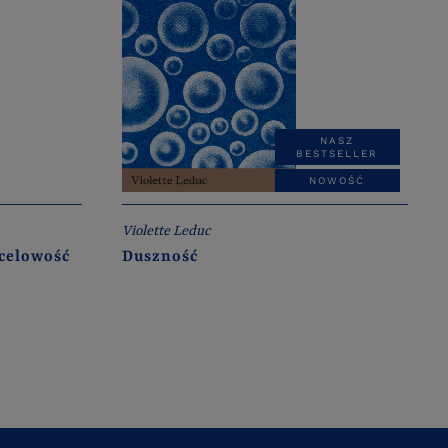
NASZ
BESTSELLER
NOWOŚĆ
Violette Leduc
 celowość
Duszność