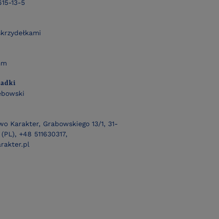
15-13-5
skrzydełkami
mm
ładki
ębowski
o Karakter, Grabowskiego 13/1, 31-
(PL), +48 511630317,
rakter.pl