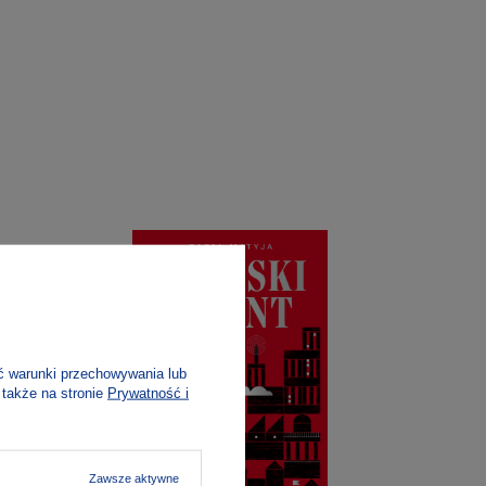
ć warunki przechowywania lub
 także na stronie
Prywatność i
Zawsze aktywne