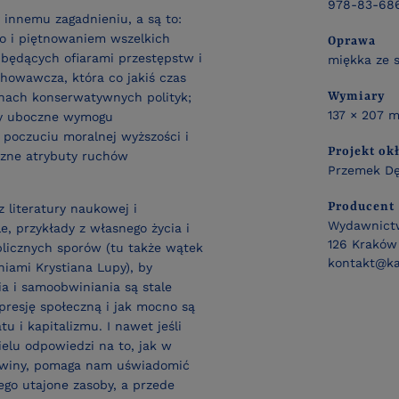
978-83-686
 innemu zagadnieniu, a są to:
go i piętnowaniem wszelkich
Oprawa
 będących ofiarami przestępstw i
miękka ze 
howawcza, która co jakiś czas
Wymiary
nach konserwatywnych polityk;
137 × 207 
kty uboczne wymogu
 poczuciu moralnej wyższości i
Projekt ok
czne atrybuty ruchów
Przemek D
Producent
 literatury naukowej i
Wydawnictw
le, przykłady z własnego życia i
126 Kraków 
licznych sporów (tu także wątek
kontakt@ka
niami Krystiana Lupy), by
a i samoobwiniania są stale
presję społeczną i jak mocno są
u i kapitalizmu. I nawet jeśli
ielu odpowiedzi na to, jak w
m winy, pomaga nam uświadomić
 jego utajone zasoby, a przede