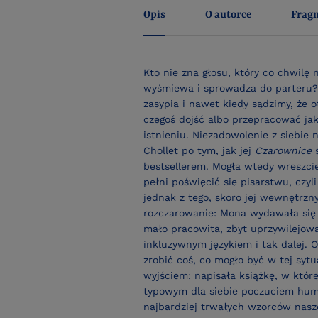
Opis
O autorce
Frag
Kto nie zna głosu, który co chwilę 
wyśmiewa i sprowadza do parteru?
zasypia i nawet kiedy sądzimy, że 
czegoś dojść albo przepracować ja
istnieniu. Niezadowolenie z siebie
Chollet po tym, jak jej
Czarownice
s
bestsellerem. Mogła wtedy wreszcie
pełni poświęcić się pisarstwu, czyl
jednak z tego, skoro jej wewnętrzn
rozczarowanie: Mona wydawała się s
mało pracowita, zbyt uprzywilejowa
inkluzywnym językiem i tak dalej. 
zrobić coś, co mogło być w tej syt
wyjściem: napisała książkę, w które
typowym dla siebie poczuciem hum
najbardziej trwałych wzorców nasze