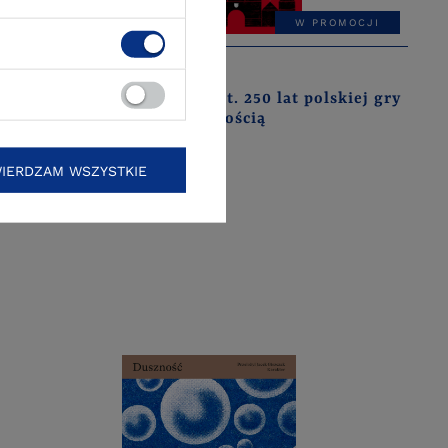
W PROMOCJI
Rafał Matyja
rzeczy
Miejski grunt. 250 lat polskiej gry
z nowoczesnością
IERDZAM WSZYSTKIE