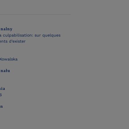
inalny
la culpabilisation: sur quelques
ts d’exister
Kowalska
inału
nia
6
on