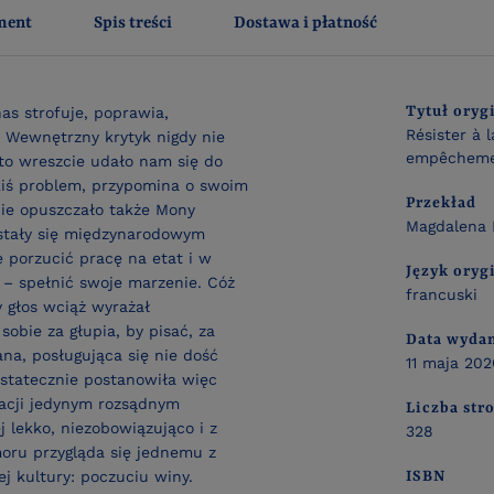
ment
Spis treści
Dostawa i płatność
Tytuł oryg
nas strofuje, poprawia,
Résister à 
 Wewnętrzny krytyk nigdy nie
empêchemen
oto wreszcie udało nam się do
kiś problem, przypomina o swoim
Przekład
 nie opuszczało także Mony
Magdalena 
tały się międzynarodowym
 porzucić pracę na etat i w
Język oryg
i – spełnić swoje marzenie. Cóż
francuski
y głos wciąż wyrażał
obie za głupia, by pisać, za
Data wyda
na, posługująca się nie dość
11 maja 202
Ostatecznie postanowiła więc
uacji jedynym rozsądnym
Liczba str
j lekko, niezobowiązująco i z
328
oru przygląda się jednemu z
j kultury: poczuciu winy.
ISBN