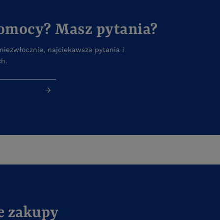
pomocy? Masz pytania?
iezwłocznie, najciekawsze pytania i
ch.
e zakupy