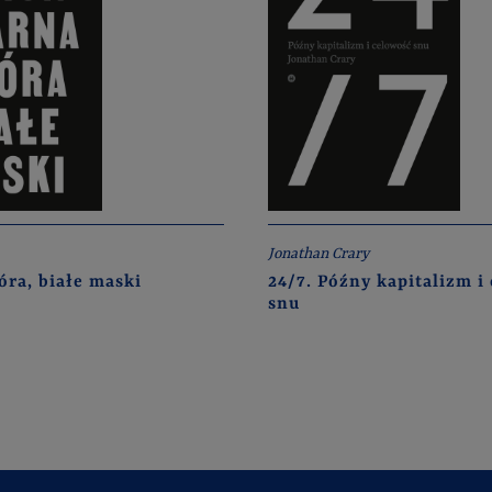
Jonathan Crary
óra, białe maski
24/7. Późny kapitalizm i
snu