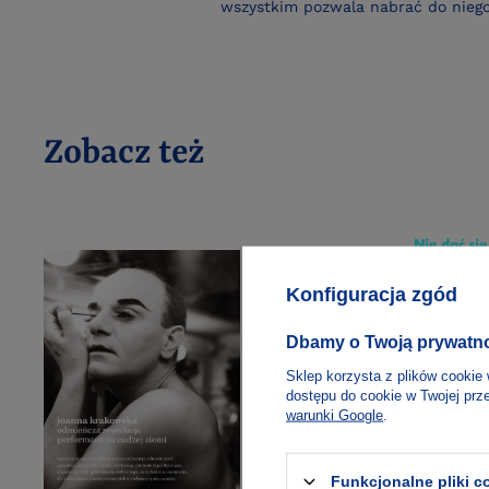
wszystkim pozwala nabrać do niego
Zobacz też
Konfiguracja zgód
Dbamy o Twoją prywatn
Sklep korzysta z plików cookie 
dostępu do cookie w Twojej prz
warunki Google
.
Funkcjonalne pliki 