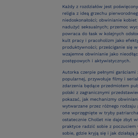
Każdy z rozdziałów jest poświęcony
religia z ideą grzechu pierworodne
niedoskonałości; obwinianie kobiet
nadużyć seksualnych; przemoc wyc
powraca do łask w kolejnych odsło
kult pracy i pracoholizm jako efe
produktywności; prześciganie się w
wzajemne obwinianie jako nieodłą
postępowych i aktywistycznych.
Autorka czerpie pełnymi garściami z
popularnej, przywołuje filmy i seria
zdarzenia będące przedmiotem pub
polski z zagranicznymi przedstawie
pokazać, jak mechanizmy obwiniani
wytwarzane przez różnego rodzaju 
one wprzęgnięte w tryby patriarchat
ostatecznie Chollet nie daje zbyt w
praktyce radzić sobie z poczucie
sobie, gdzie kryją się i jak działają