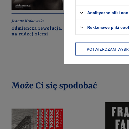
Analityczne pliki coo
Joanna Krakowska
Mona Chollet
Reklamowe pliki coo
Odmieńcza rewolucja. Performans
Nie dać si
na cudzej ziemi
co nam pr
POTWIERDZAM WYBR
Może Ci się spodobać