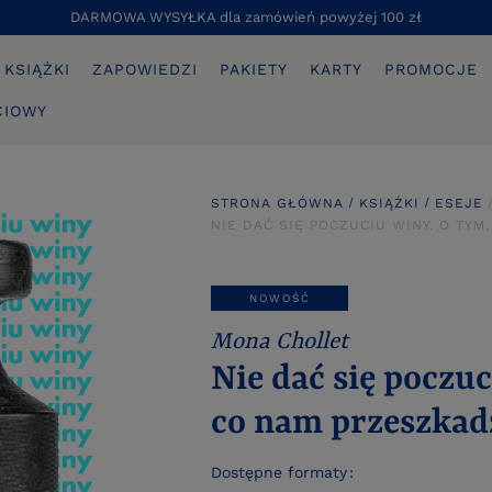
DARMOWA WYSYŁKA dla zamówień powyżej 100 zł
KSIĄŻKI
ZAPOWIEDZI
PAKIETY
KARTY
PROMOCJE
CIOWY
STRONA GŁÓWNA
KSIĄŻKI
ESEJE
NIE DAĆ SIĘ POCZUCIU WINY. O TY
NOWOŚĆ
Mona Chollet
Nie dać się poczuc
co nam przeszkad
Dostępne formaty