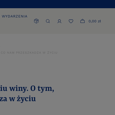
WYDARZENIA
0,00 zł
M, CO NAM PRZESZKADZA W ŻYCIU
iu winy. O tym,
za w życiu