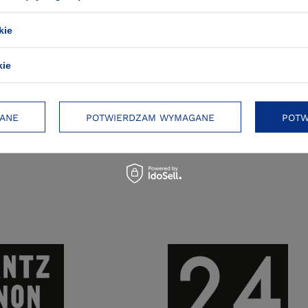
NOWOŚĆ
kie
Eliot Weinberger
kie
ę poczuciu winy. O tym,
Pakiet: Duchy ptaków, Z 
zeszkadza w życiu
pierwszych
ANE
POTWIERDZAM WYMAGANE
POTW