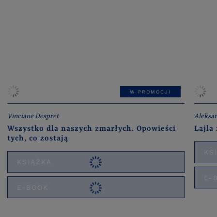
W PROMOCJI
Vinciane Despret
Aleksa
Wszystko dla naszych zmarłych. Opowieści
Lajla
tych, co zostają
KS
KSIĄŻKA
E-
E-BOOK