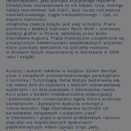
teraźniejszości, jako polityka krytycznego myślenia.
Dziedzictwo oświeceniowe to nie balast, trup, którego
należy reanimować lub dobić, lecz raczej coś jeszcze
niezrealizowanego, ciągle niedopełnionego – coś, co
dopiero nadchodzi.
Integralną częścią książki jest esej wizualny. Prace
pochodzą z kolekcji Gabinetu Rycin BUW – pierwszej
kolekcji grafiki w Polsce, założonej przez króla
Stanisława Augusta. Prace historyczne uzupełnione są
artystycznymi komentarzami współczesnych artystów,
które powstały specjalnie na potrzeby wystawy
w Muzeum Sztuki Nowoczesnej w Warszawie w 2018
roku i książki.
Autorzy i autorki tekstów w książce: Edwin Bendyk
pisze o związkach postoświeceniowego paradygmatu
z techniką i futurologią; Rafał Matyja zastanawia się,
czy mamy dziś do czynienia z końcem oświeceniowej
wyobraźni i co dziś pozostało z Oświecenia; Iwona
Kurz pisze o kwestii niedokończonej emancypacji
i powinnościach uniwersytetu; Agata Sikora analizuje
panoptyczne i dystopijne dyskursy wewnątrz
nowoczesności; Olga Stanisławska wychodzi od
paradoksów związanych z pojęciem „rasy”
w Oświeceniu i pisze o splocie problematyki rasizmu
oraz płci we współczesnych dyskursach
postkolonialnych; Adam Lipszyc tropi „akty