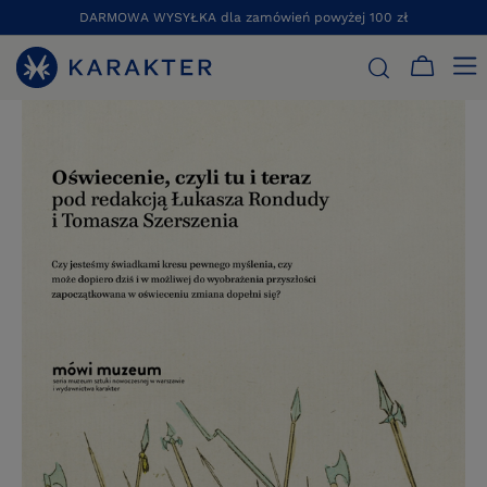
DARMOWA WYSYŁKA dla zamówień powyżej 100 zł
STRONA GŁÓWNA
KSIĄŻKI
ESEJE
OŚWIECENIE, CZYLI TU 