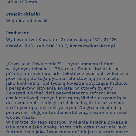
145 × 205 mm
Projekt okładki
Wojtek Janikowski
Producent
Wydawnictwo Karakter, Grabowskiego 13/1, 31-126
Kraków (PL), +48 511630317, kontakt@karakter.pl
„Czym jest Oświecenie?” – pytał Immanuel Kant
w słynnym tekście z 1784 roku. Ponad dwieście lat
później autorzy i autorki tekstów zawartych w książce
powracają do tego pytania, ale stawiają je inaczej:
jako konkretną, polityczną kwestię dotycząca kształtu
i perspektyw istnienia świata, w którym żyjemy.
Zewsząd słychać dziś pesymistyczny refren: kres
oświeceniowej tradycji głoszą myśliciele przynależący
do rozmaitych tradycji intelektualnych i utożsamiani
z różnymi opcjami politycznymi. Do głosu dochodzą
ponownie religijne fundamentalizmy, rośnie nieufność
wobec nauki.
W kontrze do tego sposobu myślenia książka pokazuje
Oświecenie jako epokę, która cały czas trwa: nie jako
fantom, lecz jako żywa rama definiująca kształt naszej