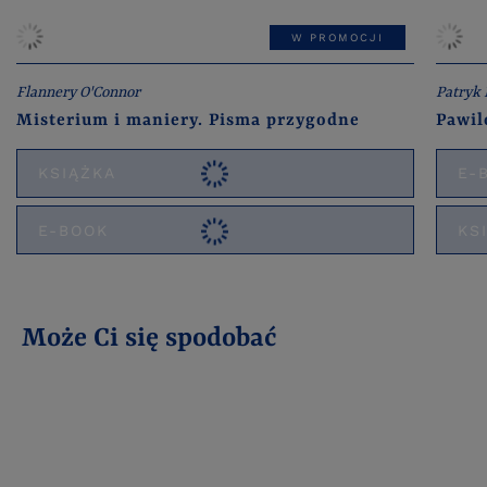
W PROMOCJI
Flannery O'Connor
Patryk 
Misterium i maniery. Pisma przygodne
Pawil
KSIĄŻKA
E-
E-BOOK
KS
Może Ci się spodobać