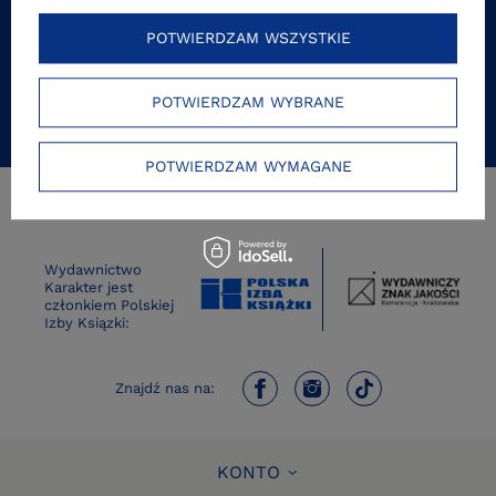
POTWIERDZAM WSZYSTKIE
ZAPISZ SIĘ
POTWIERDZAM WYBRANE
POTWIERDZAM WYMAGANE
Wydawnictwo
Karakter jest
członkiem Polskiej
Izby Ksiązki:
Znajdź nas na:
KONTO