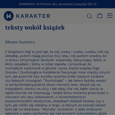
DARMOWA WYSYŁKA dla zamówień powyżej 100 zł
STRONA GŁÓWNA
BLOG
TEKSTY WOKÓŁ KSIĄŻEK
teksty wokół książek
Słowo humoru
Z książkami Olgi to jest tak, że się czeka, i czeka, i czeka, robi się
okładkę, potem mijają jeszcze trzy lata, i nie jestem wredny, bo
w końcu otrzymujesz destylat: wspaniały, fascynujący tekst, w
który wpadasz, i który w tobie zapada, i prowokuje do
rozmaitych wędrówek w głowie i poza. Każda książka Olga
Drenda / Duchologia w Karakterze fascynuje mnie między innymi
tym, jak pozornie bez wysiłku autorka unika utartych szlaków
czy łatwych rozwiązań. “Duchologia” – jak łatwo byłoby wpaść
w sentymentalną podróż down memory lane, skupić się na
trzepakach, słońcu na ulicy i tak dalej. Ale nie, takie rzeczy w
ogóle Drendy nie interesują, i dzięki temu możemy przeczytać o
rzeczach sto razy ciekawskich, o wszechobecnym
popeerelowskim okultyzmie, okładkach książek fantasy czy o
tym, jak robiło się reklamy w kraju, w którym wcześniej reklam
było jak na lekarstwo. “Wyroby” podobnie: o jakie śmieszne
łabędzie z opon, pochylmy się nad prostym człowiekiem, gdzie