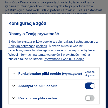
tam, Olga Drenda nie szuka prostych uciech, tylko odkrywa
geniusz furtek ogródków działkowych i tropi producentów
plastikowych zabawek, i idzie potem człowiek ulicą, i zastanawia
się, skąd tu naraz tyle interesujących rzeczy dostrzega. A
dostrzega, bo mu Olga Drenda otworzyła oczy.
Konfiguracja zgód
Czytaj więcej
Dbamy o Twoją prywatność
1
2
3
4
5
6
7
8
9
10
...
24
NASTĘPNA STRONA
Sklep korzysta z plików cookie w celu realizacji usług zgodnie z
Polityką dotyczącą cookies
. Możesz określić warunki
przechowywania lub dostępu do cookie w Twojej przeglądarce.
Więcej informacji na temat warunków i prywatności można
znaleźć także na stronie
Prywatność i warunki Google
.
10% na pierwsze zakupy
Zawsze
Funkcjonalne pliki cookie (wymagane)
aktywne
Natychmiast dowiaduj się o promocjach i
wydarzeniach!
Analityczne pliki cookie
Podaj swój adres e-mail
Reklamowe pliki cookie
Zgoda na przetwarzanie danych osobowych